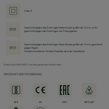
Class II
Geschützt gegen das Eindringen fester Körper größer als 12 mm, nicht
geschützt gegen das Eindringen von Flüssigkeiten.
Geschützt gegen das Eindringen fester Körper größer als 12 mm, geschützt
gegen Regen.
Auf dem sichtbaren Teil des Produkts nach der Installation
Entspricht EN60598-1 und den geltenden Vorschriften.
PRODUKTZERTIFIZIERUNG
BIS
CE
EAC
RETILAP