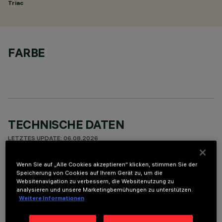
Triac
FARBE
TECHNISCHE DATEN
LETZTES UPDATE: 06.08.2026
Wenn Sie auf „Alle Cookies akzeptieren“ klicken, stimmen Sie der
BESCHREIBUNG
Speicherung von Cookies auf Ihrem Gerät zu, um die
Round adjustable luminaire designed to use an LED lamp with
Websitenavigation zu verbessern, die Websitenutzung zu
analysieren und unsere Marketingbemühungen zu unterstützen.
C.O.B.technology in a neutral white colour tone 4,000K (CRI
Weitere Informationen
80). Version with rim for surface-mounting. Painted, die-cast
aluminium body. Lower reflector vacuum-metallised with