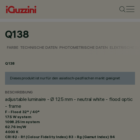
Q138
FARBE
TECHNISCHE DATEN
PHOTOMETRISCHE DATEN
ELEKTRISCHE D
Q138
Dieses produkt ist nur für den asiatisch-pazifischen markt geeignet
BESCHREIBUNG
adjustable luminaire - Ø 125 mm - neutral white - flood optic
- frame
F - Flood 32° / 40°
17.5 W system
1098.25 lm system
62.76 lm/W
4000 K
CRI
82
- Rf (Colour Fidelity Index) 83 - Rg (Gamut Index) 94