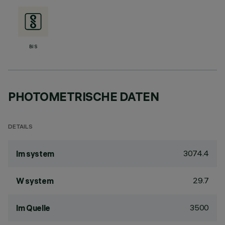
BIS
PHOTOMETRISCHE DATEN
DETAILS
3074.4
lm system
29.7
W system
3500
lm Quelle