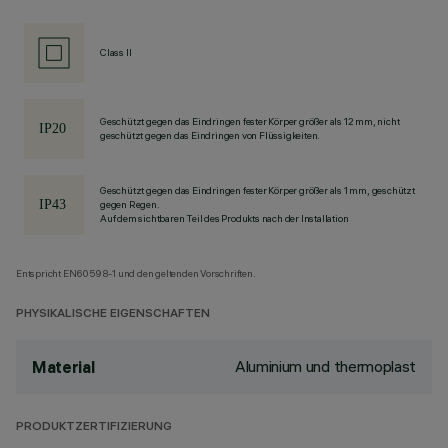
Class II
Geschützt gegen das Eindringen fester Körper größer als 12 mm, nicht
geschützt gegen das Eindringen von Flüssigkeiten.
Geschützt gegen das Eindringen fester Körper größer als 1 mm, geschützt
gegen Regen.
Auf dem sichtbaren Teil des Produkts nach der Installation
Entspricht EN60598-1 und den geltenden Vorschriften.
PHYSIKALISCHE EIGENSCHAFTEN
Aluminium und thermoplast
Material
PRODUKTZERTIFIZIERUNG