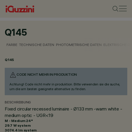
Q145
FARBE
TECHNISCHE DATEN
PHOTOMETRISCHE DATEN
ELEKTRISCHE D
Q145
CODE NICHT MEHR IN PRODUKTION
Achtung! Code nicht mehr in produktion. Bitte verwenden sie die suche,
um die am besten geeignete alternative zu finden.
BESCHREIBUNG
Fixed circular recessed luminaire - Ø133 mm -warm white -
medium optic - UGR<19
M - Medium 24°
29.7 W system
3074.4 lm system