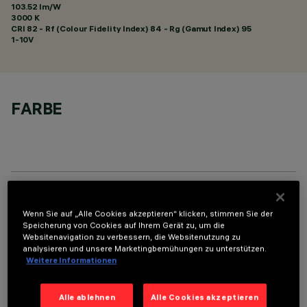
103.52 lm/W
3000 K
CRI
82
- Rf (Colour Fidelity Index) 84 - Rg (Gamut Index) 95
1-10V
FARBE
TECHNISCHE DATEN
Wenn Sie auf „Alle Cookies akzeptieren“ klicken, stimmen Sie der
Speicherung von Cookies auf Ihrem Gerät zu, um die
LETZTES UPDATE: 01.08.2026
Websitenavigation zu verbessern, die Websitenutzung zu
analysieren und unsere Marketingbemühungen zu unterstützen.
Weitere Informationen
BESCHREIBUNG
Fixed round luminaire designed to use a LED lamp with C.O.B.
Alle ablehnen
Alle Cookies akzeptieren
technology. Version without rim for mounting flush with