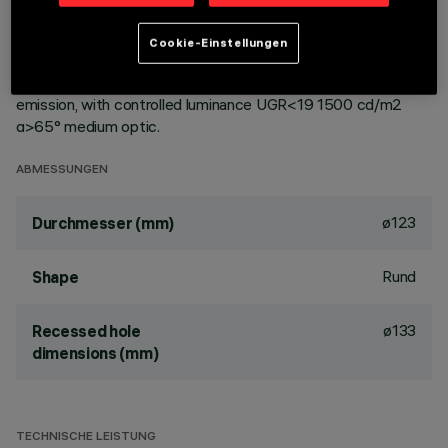
ceiling. Reflector vacuum-metallised with aluminium vapours
with an anti-scratch protective layer. Die-cast aluminium
Cookie-Einstellungen
body and passive dissipation system. Product complete with
LED lamp in neutral warm colour tone (3,000K). General light
emission, with controlled luminance UGR<19 1500 cd/m2
α>65° medium optic.
ABMESSUNGEN
ø123
Durchmesser (mm)
Rund
Shape
ø133
Recessed hole
dimensions (mm)
TECHNISCHE LEISTUNG