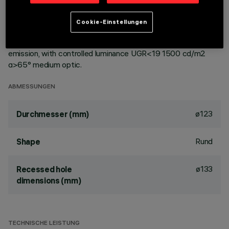
ceiling. Reflector vacuum-metallised with aluminium vapours
with an anti-scratch protective layer. Die-cast aluminium
Cookie-Einstellungen
body and passive dissipation system. Product complete with
LED lamp in neutral white colour tone (4,000K). General light
emission, with controlled luminance UGR<19 1500 cd/m2
α>65° medium optic.
ABMESSUNGEN
ø123
Durchmesser (mm)
Rund
Shape
ø133
Recessed hole
dimensions (mm)
TECHNISCHE LEISTUNG