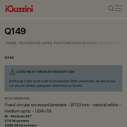
Q149
FARBE
TECHNISCHE DATEN
PHOTOMETRISCHE DATEN
ELEKTRISCHE D
Q149
CODE NICHT MEHR IN PRODUKTION
Achtung! Code nicht mehr in produktion. Bitte verwenden sie die suche,
um die am besten geeignete alternative zu finden.
BESCHREIBUNG
Fixed circular recessed luminaire - Ø133 mm - neutral white -
medium optic - UGR<19
M - Medium 24°
27.5 W system
3250.08 lm system