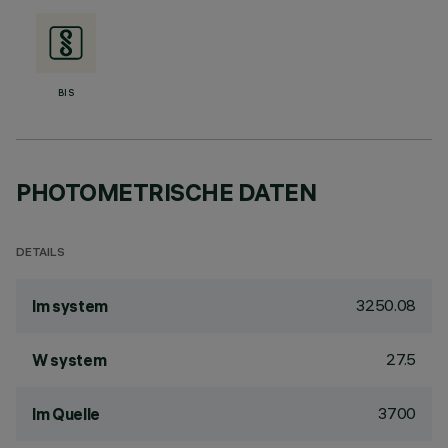
BIS
PHOTOMETRISCHE DATEN
DETAILS
3250.08
lm system
27.5
W system
3700
lm Quelle