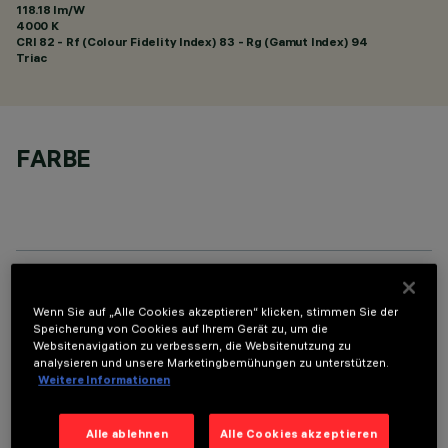
118.18 lm/W
4000 K
CRI
82
- Rf (Colour Fidelity Index) 83 - Rg (Gamut Index) 94
Triac
FARBE
TECHNISCHE DATEN
Wenn Sie auf „Alle Cookies akzeptieren“ klicken, stimmen Sie der
Speicherung von Cookies auf Ihrem Gerät zu, um die
LETZTES UPDATE: 01.08.2026
Websitenavigation zu verbessern, die Websitenutzung zu
analysieren und unsere Marketingbemühungen zu unterstützen.
Weitere Informationen
BESCHREIBUNG
Fixed round luminaire designed to use a LED lamp with C.O.B.
Alle ablehnen
Alle Cookies akzeptieren
technology. Version without rim for mounting flush with