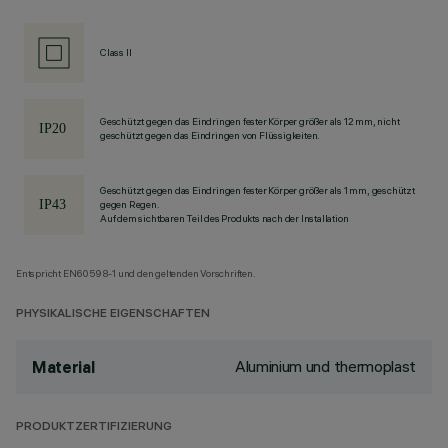
Class II
Geschützt gegen das Eindringen fester Körper größer als 12 mm, nicht
geschützt gegen das Eindringen von Flüssigkeiten.
Geschützt gegen das Eindringen fester Körper größer als 1 mm, geschützt
gegen Regen.
Auf dem sichtbaren Teil des Produkts nach der Installation
Entspricht EN60598-1 und den geltenden Vorschriften.
PHYSIKALISCHE EIGENSCHAFTEN
Aluminium und thermoplast
Material
PRODUKTZERTIFIZIERUNG