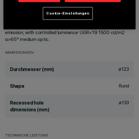
ceiling. Reflector vacuum-metallised with aluminium vapours
with an anti-scratch protective layer. Die-cast aluminium
Cookie-Einstellungen
body and passive dissipation system. Product complete with
LED lamp in warm white colour tone (3,000K). General light
emission, with controlled luminance UGR<19 1500 cd/m2
α>65° medium optic.
ABMESSUNGEN
ø123
Durchmesser (mm)
Rund
Shape
ø133
Recessed hole
dimensions (mm)
TECHNISCHE LEISTUNG