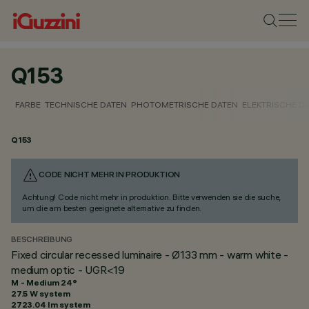
Q153
FARBE
TECHNISCHE DATEN
PHOTOMETRISCHE DATEN
ELEKTRISCHE D
Q153
CODE NICHT MEHR IN PRODUKTION
Achtung! Code nicht mehr in produktion. Bitte verwenden sie die suche,
um die am besten geeignete alternative zu finden.
BESCHREIBUNG
Fixed circular recessed luminaire - Ø133 mm - warm white -
medium optic - UGR<19
M - Medium 24°
27.5 W system
2723.04 lm system