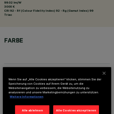
99.02 lm/W
3000 K
CRI
92
- Rf (Colour Fidelity Index) 92 - Rg (Gamut Index) 99
Triac
FARBE
TECHNISCHE DATEN
Wenn Sie auf „Alle Cookies akzeptieren“ klicken, stimmen Sie der
Speicherung von Cookies auf Ihrem Gerät zu, um die
LETZTES UPDATE: 01.08.2026
Websitenavigation zu verbessern, die Websitenutzung zu
analysieren und unsere Marketingbemühungen zu unterstützen.
Weitere Informationen
BESCHREIBUNG
Fixed round luminaire designed to use a LED lamp with C.O.B.
Alle ablehnen
Alle Cookies akzeptieren
technology. Version without rim for mounting flush with