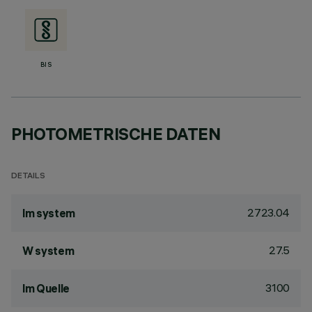
BIS
PHOTOMETRISCHE DATEN
DETAILS
2723.04
lm system
27.5
W system
3100
lm Quelle