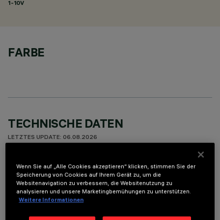
1-10V
FARBE
TECHNISCHE DATEN
LETZTES UPDATE: 06.08.2026
BESCHREIBUNG
Wenn Sie auf „Alle Cookies akzeptieren“ klicken, stimmen Sie der
Speicherung von Cookies auf Ihrem Gerät zu, um die
Fixed round luminaire designed to use a LED lamp with C.O.B.
Websitenavigation zu verbessern, die Websitenutzung zu
technology. Version with rim for surface-mounting. Reflector
analysieren und unsere Marketingbemühungen zu unterstützen.
Weitere Informationen
vacuum-metallised with aluminium vapours with an anti-
scratch protective layer. Die-cast aluminium body and