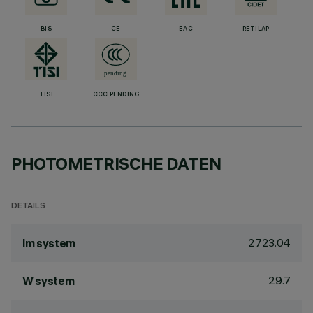
BIS
CE
EAC
RETILAP
TISI
CCC PENDING
PHOTOMETRISCHE DATEN
DETAILS
2723.04
lm system
29.7
W system