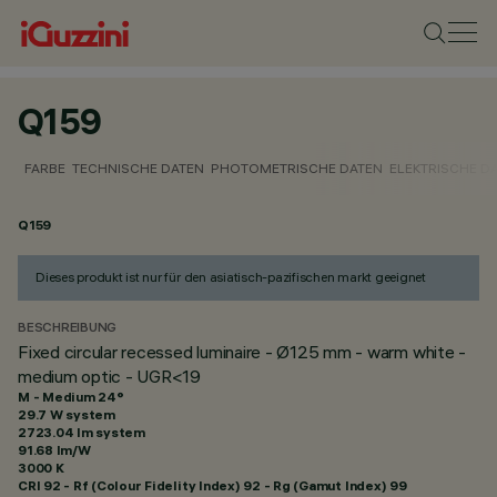
Q159
FARBE
TECHNISCHE DATEN
PHOTOMETRISCHE DATEN
ELEKTRISCHE D
Q159
Dieses produkt ist nur für den asiatisch-pazifischen markt geeignet
BESCHREIBUNG
Fixed circular recessed luminaire - Ø125 mm - warm white -
medium optic - UGR<19
M - Medium 24°
29.7 W system
2723.04 lm system
91.68 lm/W
3000 K
CRI
92
- Rf (Colour Fidelity Index) 92 - Rg (Gamut Index) 99