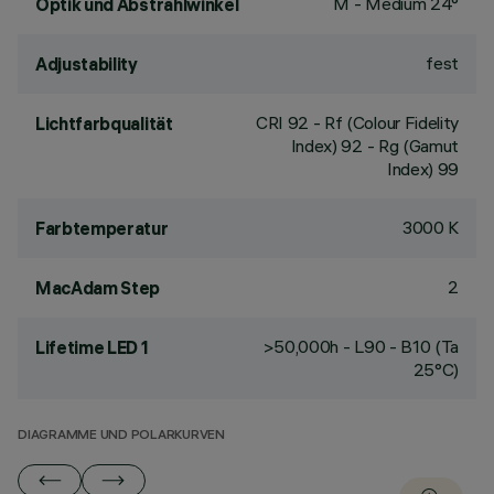
M - Medium 24°
Optik und Abstrahlwinkel
fest
Adjustability
CRI
92
- Rf (Colour Fidelity
Lichtfarbqualität
Index) 92 - Rg (Gamut
Index) 99
3000 K
Farbtemperatur
2
MacAdam Step
>50,000h - L90 - B10 (Ta
Lifetime LED 1
25°C)
DIAGRAMME UND POLARKURVEN