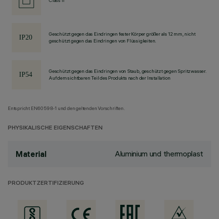
Class II
Geschützt gegen das Eindringen fester Körper größer als 12 mm, nicht
geschützt gegen das Eindringen von Flüssigkeiten.
Geschützt gegen das Eindringen von Staub, geschützt gegen Spritzwasser.
Auf dem sichtbaren Teil des Produkts nach der Installation
Entspricht EN60598-1 und den geltenden Vorschriften.
PHYSIKALISCHE EIGENSCHAFTEN
Aluminium und thermoplast
Material
PRODUKTZERTIFIZIERUNG