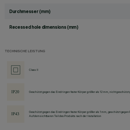
Durchmesser (mm)
Recessed hole dimensions (mm)
TECHNISCHE LEISTUNG
Class II
Geschützt gegen das Eindringen fester Körper größer als 12 mm, nicht geschützt
Geschützt gegen das Eindringen fester Körper größer als 1 mm, geschützt gegen
Auf dem sichtbaren Teil des Produkts nach der Installation