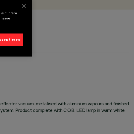
 auf Ihrem
unsere
akzeptieren
Reflector vacuum-metallised with aluminium vapours and finished
n system. Product complete with C.O.B. LED lamp in warm white