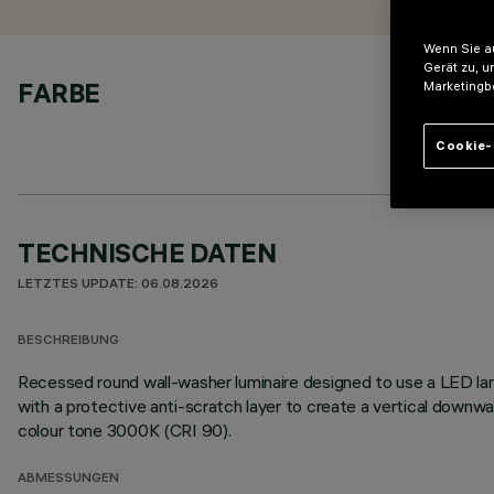
Wenn Sie au
Gerät zu, u
FARBE
Marketingb
Cookie-
TECHNISCHE DATEN
LETZTES UPDATE: 06.08.2026
BESCHREIBUNG
Recessed round wall-washer luminaire designed to use a LED lam
with a protective anti-scratch layer to create a vertical down
colour tone 3000K (CRI 90).
ABMESSUNGEN