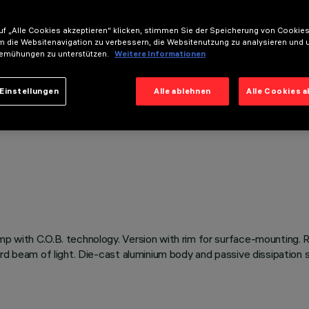
f „Alle Cookies akzeptieren“ klicken, stimmen Sie der Speicherung von Cookies
m die Websitenavigation zu verbessern, die Websitenutzung zu analysieren und 
emühungen zu unterstützen.
Weitere Informationen
Einstellungen
Alle ablehnen
Alle Cookies 
p with C.O.B. technology. Version with rim for surface-mounting. 
ward beam of light. Die-cast aluminium body and passive dissipatio