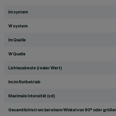
lm system
W system
lm Quelle
W Quelle
Lichtausbeute (realer Wert)
lm im Notbetrieb
Maximale Intensität (cd)
Gesamtlichtstrom bei einem Winkel von 90° oder größer