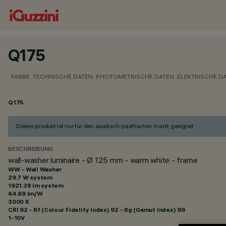
Q175
FARBE
TECHNISCHE DATEN
PHOTOMETRISCHE DATEN
ELEKTRISCHE D
Q175
Dieses produkt ist nur für den asiatisch-pazifischen markt geeignet
BESCHREIBUNG
wall-washer luminaire - Ø 125 mm - warm white - frame
WW - Wall Washer
29.7 W system
1921.38 lm system
64.69 lm/W
3000 K
CRI
92
- Rf (Colour Fidelity Index) 92 - Rg (Gamut Index) 99
1-10V