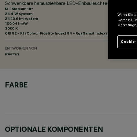
Schwenkbare herausziehbare LED-Einbauleuchte - Elektronisch
M - Medium 18°
24.4 W system
Wenn Sie au
2440.9 lm system
Gerät zu, u
100.04 lm/W
Marketingb
3000 K
CRI
82
- Rf (Colour Fidelity Index) 84 - Rg (Gamut Index) 95
Cookie-
ENTWORFEN VON
iGuzzini
FARBE
OPTIONALE KOMPONENTEN