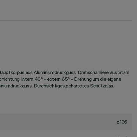
uptkorpus aus Aluminiumdruckguss; Drehscharniere aus Stahl.
richtung: intern 40° - extern 65° - Drehung um die eigene
iniumdruckguss. Durchsichtiges,gehärtetes Schutzglas.
ø136