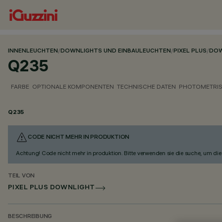
INNENLEUCHTEN
/
DOWNLIGHTS UND EINBAULEUCHTEN
/
PIXEL PLUS
/
DOW
Q235
FARBE
OPTIONALE KOMPONENTEN
TECHNISCHE DATEN
PHOTOMETRIS
Q235
CODE NICHT MEHR IN PRODUKTION
Achtung! Code nicht mehr in produktion. Bitte verwenden sie die suche, um die 
TEIL VON
PIXEL PLUS DOWNLIGHT
BESCHREIBUNG