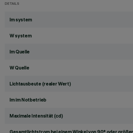
DETAILS
lm system
W system
lm Quelle
W Quelle
Lichtausbeute (realer Wert)
lm im Notbetrieb
Maximale Intensität (cd)
Gesamtlichtstrom bei einem Winkel von 90° oder größer