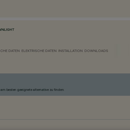
NLIGHT
CHE DATEN
ELEKTRISCHE DATEN
INSTALLATION
DOWNLOADS
am besten geeignete alternative zu finden.