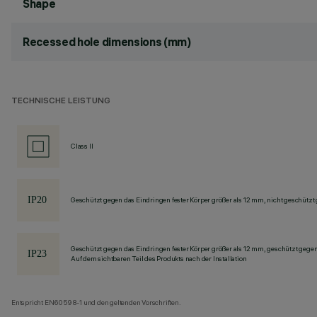
Shape
Recessed hole dimensions (mm)
TECHNISCHE LEISTUNG
Class II
Geschützt gegen das Eindringen fester Körper größer als 12 mm, nicht geschützt
Geschützt gegen das Eindringen fester Körper größer als 12 mm, geschützt gege
Auf dem sichtbaren Teil des Produkts nach der Installation
Entspricht EN60598-1 und den geltenden Vorschriften.