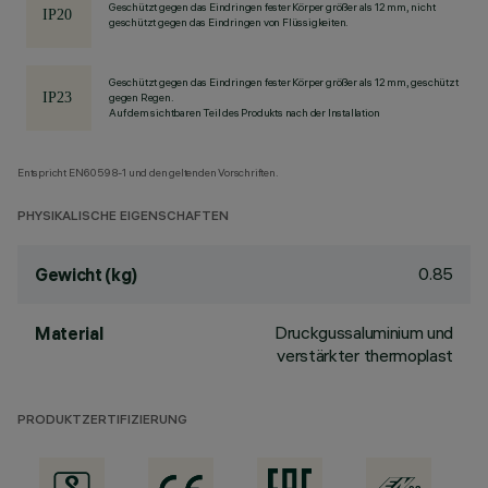
Geschützt gegen das Eindringen fester Körper größer als 12 mm, nicht
geschützt gegen das Eindringen von Flüssigkeiten.
Geschützt gegen das Eindringen fester Körper größer als 12 mm, geschützt
gegen Regen.
Auf dem sichtbaren Teil des Produkts nach der Installation
Entspricht EN60598-1 und den geltenden Vorschriften.
PHYSIKALISCHE EIGENSCHAFTEN
0.85
Gewicht (kg)
Druckgussaluminium und
Material
verstärkter thermoplast
PRODUKTZERTIFIZIERUNG