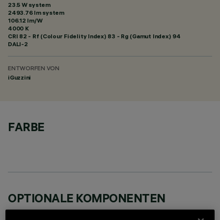
23.5 W system
2493.76 lm system
106.12 lm/W
4000 K
CRI
82
- Rf (Colour Fidelity Index) 83 - Rg (Gamut Index) 94
DALI-2
ENTWORFEN VON
iGuzzini
FARBE
OPTIONALE KOMPONENTEN