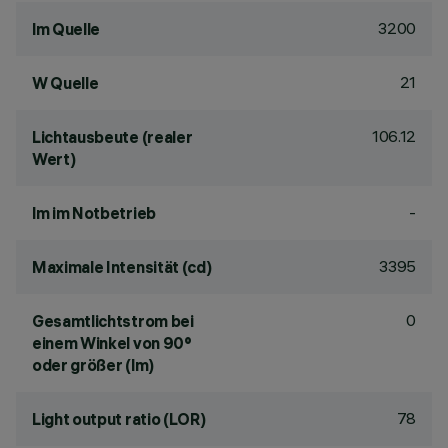
3200
lm Quelle
21
W Quelle
106.12
Lichtausbeute (realer
Wert)
-
lm im Notbetrieb
3395
Maximale Intensität (cd)
0
Gesamtlichtstrom bei
einem Winkel von 90°
oder größer (lm)
78
Light output ratio (LOR)