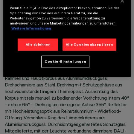
Wenn Sie auf „Alle Cookies akzeptieren“ klicken, stimmen Sie der
Speicherung von Cookies auf Ihrem Gerät zu, um die
Websitenavigation zu verbessern, die Websitenutzung zu
analysieren und unsere Marketingbemühungen zu unterstützen.
TECHNISCHE DATEN
Weitere Informationen
LETZTES UPDATE: 06.08.2026
Alle ablehnen
Alle Cookies akzeptieren
BESCHREIBUNG
Cookie-Einstellungen
Einbau-Leuchte mit schwenkbarer, herausziehbarer LED-
Lampe Neutral White. System zur passiven Wärmeableitung.
Rahmen und Hauptkorpus aus Aluminiumdruckguss;
Drehscharniere aus Stahl. Drehring mit Schutzgehäuse aus
hochwiderstandsfähigem Thermoplast. Ausrichtung des
Korpus mittels manuell zu bedienender Vorrichtung: intern 40°
- extern 65° - Drehung um die eigene Achse 355°. Reflektor
mit Hochleistungsoptik aus Reinstaluminium - Wideflood-
Öffnung. Verschluss-Ring des Lampenkörpers aus
Aluminiumdruckguss. Durchsichtiges,gehärtetes Schutzglas.
Mitgelieferte, mit der Leuchte verbundene dimmbare DALI-