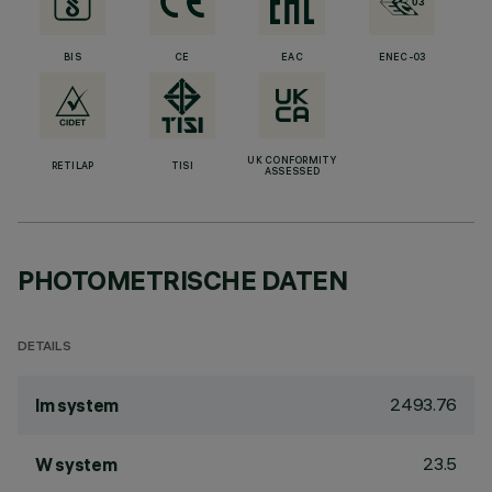
BIS
CE
EAC
ENEC-03
UK CONFORMITY
RETILAP
TISI
ASSESSED
PHOTOMETRISCHE DATEN
DETAILS
2493.76
lm system
23.5
W system