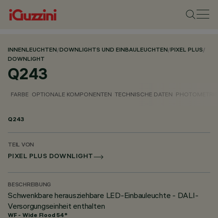
INNENLEUCHTEN
/
DOWNLIGHTS UND EINBAULEUCHTEN
/
PIXEL PLUS
/
DOWNLIGHT
Q243
FARBE
OPTIONALE KOMPONENTEN
TECHNISCHE DATEN
PHOTOMETRIS
Q243
TEIL VON
PIXEL PLUS DOWNLIGHT
BESCHREIBUNG
Schwenkbare herausziehbare LED-Einbauleuchte - DALI-
Versorgungseinheit enthalten
WF - Wide Flood 54°