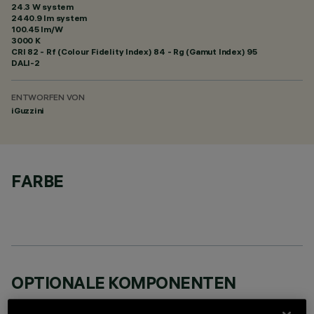
24.3 W system
2440.9 lm system
100.45 lm/W
3000 K
CRI
82
- Rf (Colour Fidelity Index) 84 - Rg (Gamut Index) 95
DALI-2
ENTWORFEN VON
iGuzzini
FARBE
OPTIONALE KOMPONENTEN