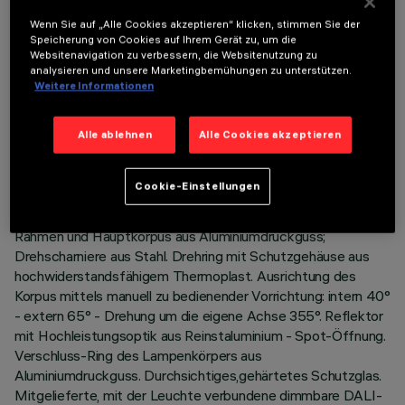
Wenn Sie auf „Alle Cookies akzeptieren“ klicken, stimmen Sie der
Speicherung von Cookies auf Ihrem Gerät zu, um die
Websitenavigation zu verbessern, die Websitenutzung zu
analysieren und unsere Marketingbemühungen zu unterstützen.
TECHNISCHE DATEN
Weitere Informationen
LETZTES UPDATE: 06.08.2026
Alle ablehnen
Alle Cookies akzeptieren
BESCHREIBUNG
Cookie-Einstellungen
Einbau-Leuchte mit schwenkbarer, herausziehbarer LED-
Lampe Warm White. System zur passiven Wärmeableitung.
Rahmen und Hauptkorpus aus Aluminiumdruckguss;
Drehscharniere aus Stahl. Drehring mit Schutzgehäuse aus
hochwiderstandsfähigem Thermoplast. Ausrichtung des
Korpus mittels manuell zu bedienender Vorrichtung: intern 40°
- extern 65° - Drehung um die eigene Achse 355°. Reflektor
mit Hochleistungsoptik aus Reinstaluminium - Spot-Öffnung.
Verschluss-Ring des Lampenkörpers aus
Aluminiumdruckguss. Durchsichtiges,gehärtetes Schutzglas.
Mitgelieferte, mit der Leuchte verbundene dimmbare DALI-