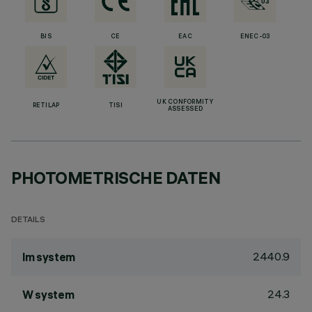
BIS
CE
EAC
ENEC-03
UK CONFORMITY
RETILAP
TISI
ASSESSED
PHOTOMETRISCHE DATEN
DETAILS
2440.9
lm system
24.3
W system