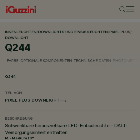
INNENLEUCHTEN
/
DOWNLIGHTS UND EINBAULEUCHTEN
/
PIXEL PLUS
/
DOWNLIGHT
Q244
FARBE
OPTIONALE KOMPONENTEN
TECHNISCHE DATEN
PHOTOMETRIS
Q244
TEIL VON
PIXEL PLUS DOWNLIGHT
BESCHREIBUNG
Schwenkbare herausziehbare LED-Einbauleuchte - DALI-
Versorgungseinheit enthalten
M - Medium 18°