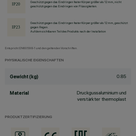
Geschützt gegen das Eindringen fester Körper größer als 12 mm, nicht
geschützt gegen das Eindringen von Flüssigkeiten.
Geschützt gegen das Eindringen fester Körper größer als 12 mm, geschützt
gegen Regen.
Auf dem sichtbaren Teil des Produkts nach der Installation
Entspricht EN60598-1 und den geltenden Vorschriften.
PHYSIKALISCHE EIGENSCHAFTEN
0.85
Gewicht (kg)
Druckgussaluminium und
Material
verstärkter thermoplast
PRODUKTZERTIFIZIERUNG