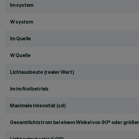
lm system
W system
lm Quelle
W Quelle
Lichtausbeute (realer Wert)
lm im Notbetrieb
Maximale Intensität (cd)
Gesamtlichtstrom bei einem Winkel von 90° oder größer