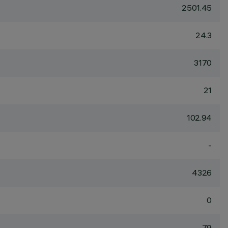
2501.45
24.3
3170
21
102.94
-
4326
0
79