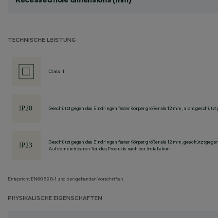
TECHNISCHE LEISTUNG
Class II
Geschützt gegen das Eindringen fester Körper größer als 12 mm, nicht geschützt
Geschützt gegen das Eindringen fester Körper größer als 12 mm, geschützt gege
Auf dem sichtbaren Teil des Produkts nach der Installation
Entspricht EN60598-1 und den geltenden Vorschriften.
PHYSIKALISCHE EIGENSCHAFTEN