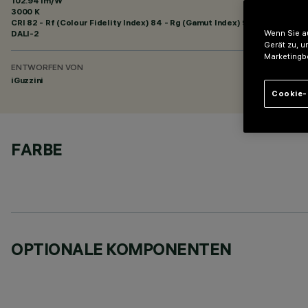
102.94 lm/W
3000 K
CRI
82
- Rf (Colour Fidelity Index) 84 - Rg (Gamut Index) 95
DALI-2
Wenn Sie au
Gerät zu, u
Marketingb
ENTWORFEN VON
iGuzzini
Cookie-
FARBE
OPTIONALE KOMPONENTEN