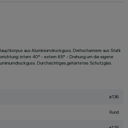
uptkorpus aus Aluminiumdruckguss; Drehscharniere aus Stahl.
richtung: intern 40° - extern 65° - Drehung um die eigene
luminiumdruckguss. Durchsichtiges,gehärtetes Schutzglas.
ø136
Rund
ø125