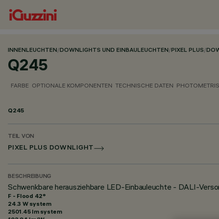
INNENLEUCHTEN
/
DOWNLIGHTS UND EINBAULEUCHTEN
/
PIXEL PLUS
/
DOW
Q245
FARBE
OPTIONALE KOMPONENTEN
TECHNISCHE DATEN
PHOTOMETRIS
Q245
TEIL VON
PIXEL PLUS DOWNLIGHT
BESCHREIBUNG
Schwenkbare herausziehbare LED-Einbauleuchte - DALI-Versor
F - Flood 42°
24.3 W system
2501.45 lm system