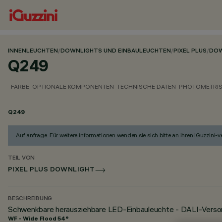
INNENLEUCHTEN
/
DOWNLIGHTS UND EINBAULEUCHTEN
/
PIXEL PLUS
/
DOW
Q249
FARBE
OPTIONALE KOMPONENTEN
TECHNISCHE DATEN
PHOTOMETRIS
Q249
Auf anfrage. Für weitere informationen wenden sie sich bitte an ihren iGuzzini-ver
TEIL VON
PIXEL PLUS DOWNLIGHT
BESCHREIBUNG
Schwenkbare herausziehbare LED-Einbauleuchte - DALI-Versor
WF - Wide Flood 54°