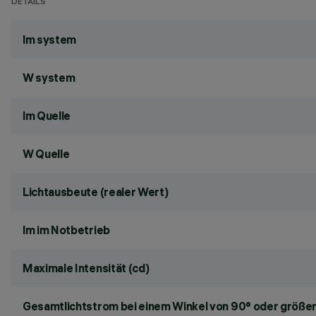
DETAILS
lm system
W system
lm Quelle
W Quelle
Lichtausbeute (realer Wert)
lm im Notbetrieb
Maximale Intensität (cd)
Gesamtlichtstrom bei einem Winkel von 90° oder größer