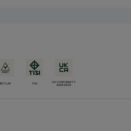
UK CONFORMITY
RETILAP
TISI
ASSESSED