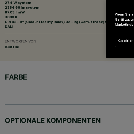
27.4 W system
2384.66 lm system
87.03 lm/W
Wenn Sie au
3000 K
Gerät zu, u
CRI
92
- Rf (Colour Fidelity Index) 92 - Rg (Gamut Index) 99
Marketingb
DALI
Cookie-
ENTWORFEN VON
iGuzzini
FARBE
OPTIONALE KOMPONENTEN