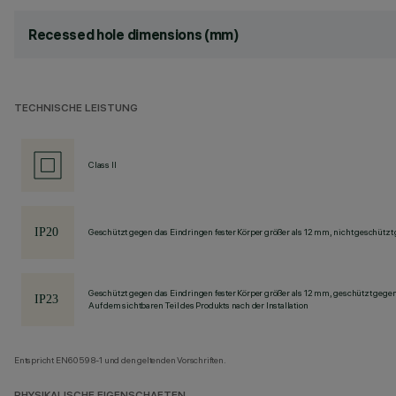
Recessed hole dimensions (mm)
TECHNISCHE LEISTUNG
Class II
Geschützt gegen das Eindringen fester Körper größer als 12 mm, nicht geschützt
Geschützt gegen das Eindringen fester Körper größer als 12 mm, geschützt gege
Auf dem sichtbaren Teil des Produkts nach der Installation
Entspricht EN60598-1 und den geltenden Vorschriften.