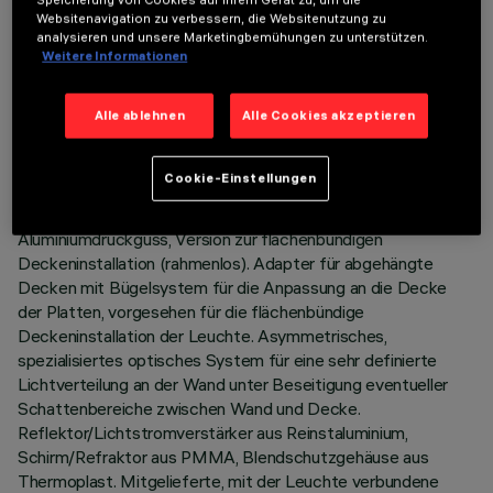
Speicherung von Cookies auf Ihrem Gerät zu, um die
Websitenavigation zu verbessern, die Websitenutzung zu
TECHNISCHE DATEN
analysieren und unsere Marketingbemühungen zu unterstützen.
Weitere Informationen
LETZTES UPDATE: 01.08.2026
Alle ablehnen
Alle Cookies akzeptieren
BESCHREIBUNG
Einbau-Leuchte mit fester Optik Wall Washer für LED-
Cookie-Einstellungen
Lampe Neutral White. System zur passiven Wärmeableitung.
Leuchtenkorpus mit strahlender Oberfläche aus
Aluminiumdruckguss, Version zur flächenbündigen
Deckeninstallation (rahmenlos). Adapter für abgehängte
Decken mit Bügelsystem für die Anpassung an die Decke
der Platten, vorgesehen für die flächenbündige
Deckeninstallation der Leuchte. Asymmetrisches,
spezialisiertes optisches System für eine sehr definierte
Lichtverteilung an der Wand unter Beseitigung eventueller
Schattenbereiche zwischen Wand und Decke.
Reflektor/Lichtstromverstärker aus Reinstaluminium,
Schirm/Refraktor aus PMMA, Blendschutzgehäuse aus
Thermoplast. Mitgelieferte, mit der Leuchte verbundene