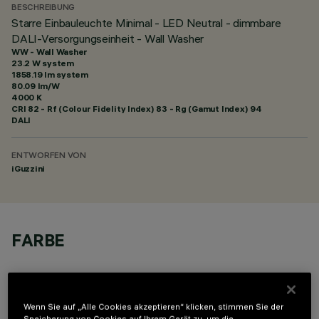
BESCHREIBUNG
Starre Einbauleuchte Minimal - LED Neutral - dimmbare
DALI-Versorgungseinheit - Wall Washer
WW - Wall Washer
23.2 W system
1858.19 lm system
80.09 lm/W
4000 K
CRI
82
- Rf (Colour Fidelity Index) 83 - Rg (Gamut Index) 94
DALI
ENTWORFEN VON
iGuzzini
FARBE
Wenn Sie auf „Alle Cookies akzeptieren“ klicken, stimmen Sie der