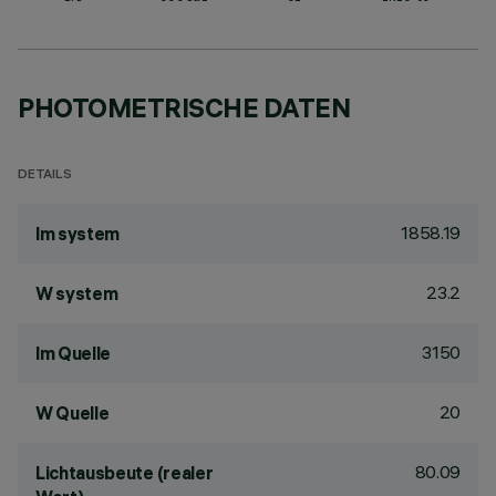
PHOTOMETRISCHE DATEN
DETAILS
1858.19
lm system
23.2
W system
3150
lm Quelle
20
W Quelle
80.09
Lichtausbeute (realer