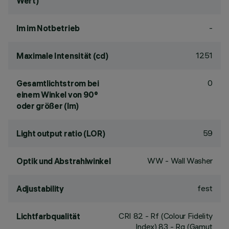
Wert)
-
lm im Notbetrieb
1251
Maximale Intensität (cd)
0
Gesamtlichtstrom bei
einem Winkel von 90°
oder größer (lm)
59
Light output ratio (LOR)
WW - Wall Washer
Optik und Abstrahlwinkel
fest
Adjustability
CRI
82
- Rf (Colour Fidelity
Lichtfarbqualität
Index) 83 - Rg (Gamut