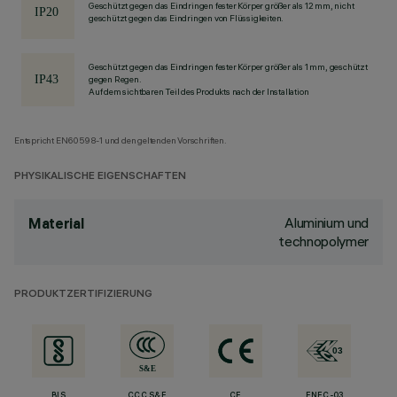
Geschützt gegen das Eindringen fester Körper größer als 12 mm, nicht
geschützt gegen das Eindringen von Flüssigkeiten.
Geschützt gegen das Eindringen fester Körper größer als 1 mm, geschützt
gegen Regen.
Auf dem sichtbaren Teil des Produkts nach der Installation
Entspricht EN60598-1 und den geltenden Vorschriften.
PHYSIKALISCHE EIGENSCHAFTEN
Aluminium und
Material
technopolymer
PRODUKTZERTIFIZIERUNG
BIS
CCC S&E
CE
ENEC-03