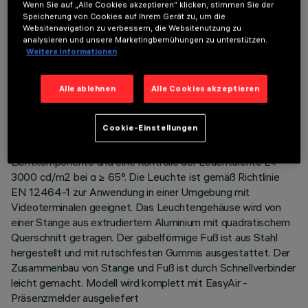
BESCHREIBUNG
Wenn Sie auf „Alle Cookies akzeptieren“ klicken, stimmen Sie der
Speicherung von Cookies auf Ihrem Gerät zu, um die
Bodenleuchte mit direkter/indirekter Beleuchtung, für die
Websitenavigation zu verbessern, die Websitenutzung zu
Verwendung mit LED-Lampen 4000 K. Aufteilung des
analysieren und unsere Marketingbemühungen zu unterstützen.
Weitere Informationen
Lichtstroms: 34% Downlight, 66% Uplight. Leuchtengehäuse
mit Seitenprofilen aus extrudiertem und lackiertem
Aluminium, Abschlussteile aus Aluminiumdruckguss. Die
Alle ablehnen
Alle Cookies akzeptieren
Optikeinheit besteht aus Reinstaluminium-Strahlern. Der
Diffusorschirm aus Polycarbonat ist mit Mikroprismen
Cookie-Einstellungen
ausgestattet und ermöglicht in Verbindung mit einer milchig
weißen Lichtstreufolie die optimale Streuung der direkten
Lichtkomponente und eine Kontrolle der Leuchtdichte L<
3000 cd/m2 bei α ≥ 65°. Die Leuchte ist gemäß Richtlinie
EN 12464-1 zur Anwendung in einer Umgebung mit
Videoterminalen geeignet. Das Leuchtengehäuse wird von
einer Stange aus extrudiertem Aluminium mit quadratischem
Querschnitt getragen. Der gabelförmige Fuß ist aus Stahl
hergestellt und mit rutschfesten Gummis ausgestattet. Der
Zusammenbau von Stange und Fuß ist durch Schnellverbinder
leicht gemacht. Modell wird komplett mit EasyAir -
Präsenzmelder ausgeliefert