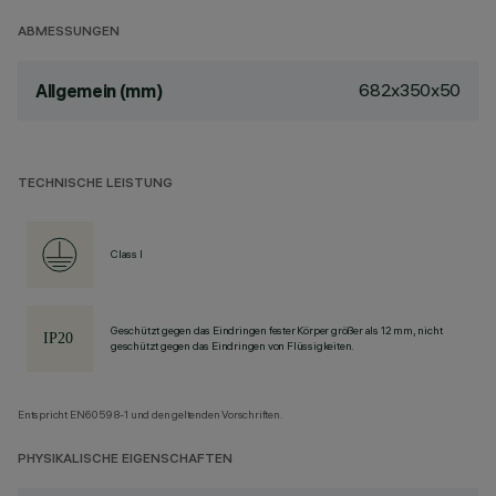
ABMESSUNGEN
682x350x50
Allgemein (mm)
TECHNISCHE LEISTUNG
Class I
Geschützt gegen das Eindringen fester Körper größer als 12 mm, nicht
geschützt gegen das Eindringen von Flüssigkeiten.
Entspricht EN60598-1 und den geltenden Vorschriften.
PHYSIKALISCHE EIGENSCHAFTEN