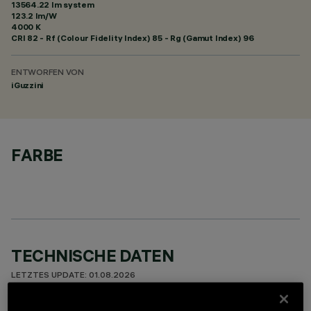
13564.22 lm system
123.2 lm/W
4000 K
CRI
82
- Rf (Colour Fidelity Index) 85 - Rg (Gamut Index) 96
ENTWORFEN VON
iGuzzini
FARBE
TECHNISCHE DATEN
LETZTES UPDATE: 01.08.2026