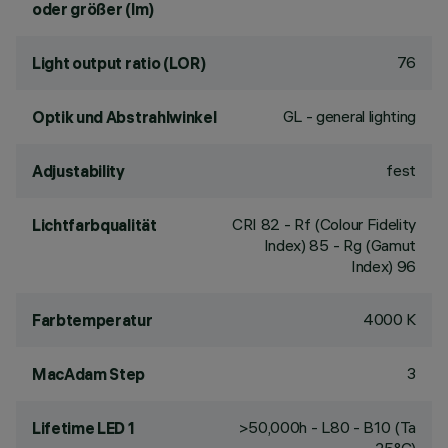
oder größer (lm)
76
Light output ratio (LOR)
GL - general lighting
Optik und Abstrahlwinkel
fest
Adjustability
CRI
82
- Rf (Colour Fidelity
Lichtfarbqualität
Index) 85 - Rg (Gamut
Index) 96
4000 K
Farbtemperatur
3
MacAdam Step
>50,000h - L80 - B10 (Ta
Lifetime LED 1