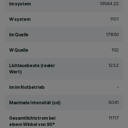
13564.22
lm system
110.1
W system
17850
lm Quelle
102
W Quelle
123.2
Lichtausbeute (realer
Wert)
-
lm im Notbetrieb
5041
Maximale Intensität (cd)
11117
Gesamtlichtstrom bei
einem Winkel von 90°