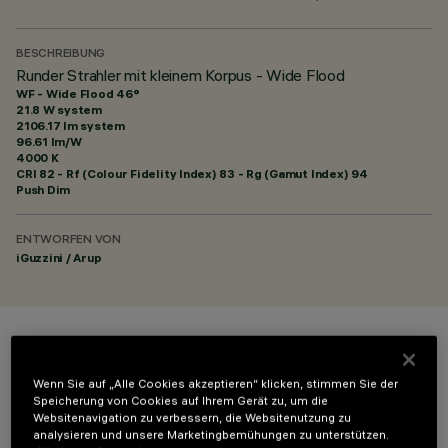
BESCHREIBUNG
Runder Strahler mit kleinem Korpus - Wide Flood
WF - Wide Flood 46°
21.8 W system
2106.17 lm system
96.61 lm/W
4000 K
CRI
82
- Rf (Colour Fidelity Index) 83 - Rg (Gamut Index) 94
Push Dim
ENTWORFEN VON
iGuzzini / Arup
FARBE
Wenn Sie auf „Alle Cookies akzeptieren“ klicken, stimmen Sie der
Speicherung von Cookies auf Ihrem Gerät zu, um die
Websitenavigation zu verbessern, die Websitenutzung zu
analysieren und unsere Marketingbemühungen zu unterstützen.