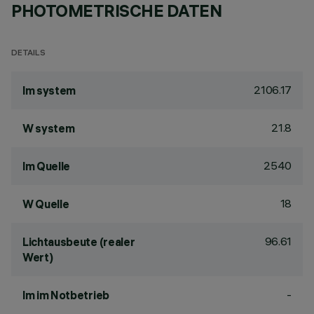
PHOTOMETRISCHE DATEN
DETAILS
2106.17
lm system
21.8
W system
2540
lm Quelle
18
W Quelle
96.61
Lichtausbeute (realer
Wert)
-
lm im Notbetrieb