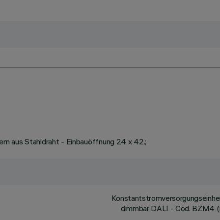
rn aus Stahldraht - Einbauöffnung 24 x 42.;
Konstantstromversorgungseinhei
dimmbar DALI - Cod. BZM4 (mi