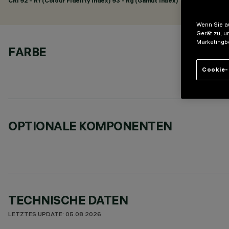
CRI
92
- Rf (Colour Fidelity Index) 93 - Rg (Gamut Index) 101
Wenn Sie au
Gerät zu, u
Marketingb
FARBE
Cookie-
OPTIONALE KOMPONENTEN
TECHNISCHE DATEN
LETZTES UPDATE: 05.08.2026