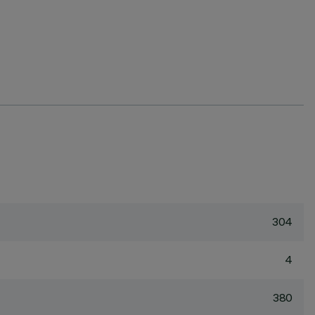
304
4
380