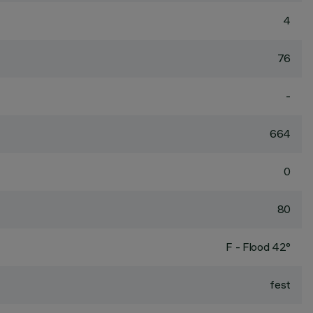
4
76
-
664
0
80
F - Flood 42°
fest