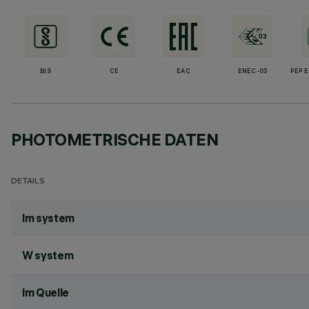
BIS
CE
EAC
ENEC-03
PEP 
PHOTOMETRISCHE DATEN
DETAILS
lm system
W system
lm Quelle