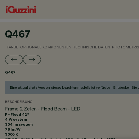
Q467
FARBE
OPTIONALE KOMPONENTEN
TECHNISCHE DATEN
PHOTOMETRIS
Q467
Eine aktualisierte Version dieses Leuchtenmodells ist verfügbar: Entdecken Sie
BESCHREIBUNG
Frame 2 Zellen - Flood Beam - LED
F - Flood 42°
4 W system
304 lm system
76 lm/W
3000 K