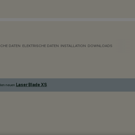
CHE DATEN
ELEKTRISCHE DATEN
INSTALLATION
DOWNLOADS
Laser Blade XS
 den neuen
.