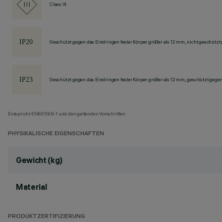
Class III
Geschützt gegen das Eindringen fester Körper größer als 12 mm, nicht geschützt
Geschützt gegen das Eindringen fester Körper größer als 12 mm, geschützt gege
Entspricht EN60598-1 und den geltenden Vorschriften.
PHYSIKALISCHE EIGENSCHAFTEN
Gewicht (kg)
Material
PRODUKTZERTIFIZIERUNG