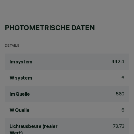
PHOTOMETRISCHE DATEN
DETAILS
442.4
lm system
6
W system
560
lm Quelle
6
W Quelle
73.73
Lichtausbeute (realer
Wert)