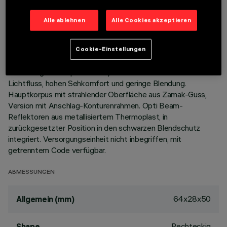
Alle ablehnen
Alle Cookies akzeptieren
BESCHREIBUNG
Miniaturisierte, lineare Einbauleuchte mit 3 optischen
Elementen mit LED-Lampen - feste Optiken. Trotz der sehr
Cookie-Einstellungen
kompakten Größe der Leuchte sorgt die patentierte
Technologie des optischen Systems für einen effizienten
Lichtfluss, hohen Sehkomfort und geringe Blendung.
Hauptkorpus mit strahlender Oberfläche aus Zamak-Guss,
Version mit Anschlag-Konturenrahmen. Opti Beam-
Reflektoren aus metallisiertem Thermoplast, in
zurückgesetzter Position in den schwarzen Blendschutz
integriert. Versorgungseinheit nicht inbegriffen, mit
getrenntem Code verfügbar.
ABMESSUNGEN
64x28x50
Allgemein (mm)
Rechteckig
Shape