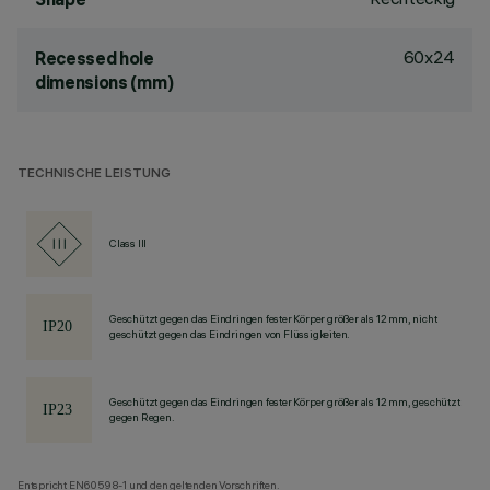
60x24
Recessed hole
dimensions (mm)
TECHNISCHE LEISTUNG
Class III
Geschützt gegen das Eindringen fester Körper größer als 12 mm, nicht
geschützt gegen das Eindringen von Flüssigkeiten.
Geschützt gegen das Eindringen fester Körper größer als 12 mm, geschützt
gegen Regen.
Entspricht EN60598-1 und den geltenden Vorschriften.