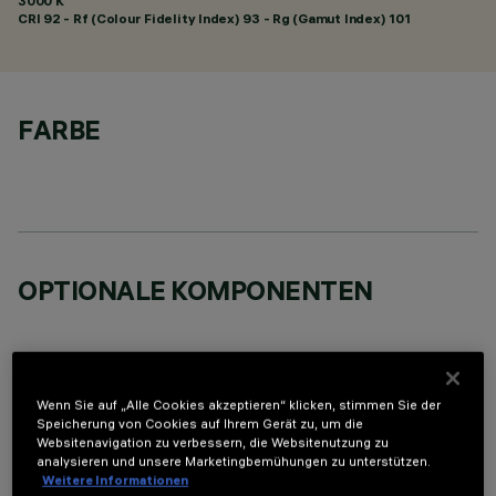
3000 K
CRI
92
- Rf (Colour Fidelity Index) 93 - Rg (Gamut Index) 101
FARBE
OPTIONALE KOMPONENTEN
Wenn Sie auf „Alle Cookies akzeptieren“ klicken, stimmen Sie der
Speicherung von Cookies auf Ihrem Gerät zu, um die
TECHNISCHE DATEN
Websitenavigation zu verbessern, die Websitenutzung zu
analysieren und unsere Marketingbemühungen zu unterstützen.
Weitere Informationen
LETZTES UPDATE: 05.08.2026