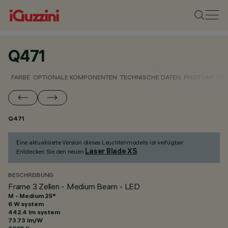
Q471
FARBE
OPTIONALE KOMPONENTEN
TECHNISCHE DATEN
PHOTOMETRIS
Q471
Eine aktualisierte Version dieses Leuchtenmodells ist verfügbar:
Laser Blade XS
Entdecken Sie den neuen
.
BESCHREIBUNG
Frame 3 Zellen - Medium Beam - LED
M - Medium 25°
6 W system
442.4 lm system
73.73 lm/W