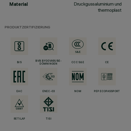
Druckgussaluminium und
Material
thermoplast
PRODUKTZERTIFIZIERUNG
BVB BYGGVARUBE-
BIS
CCC S&E
CE
DÖMNINGEN
EAC
ENEC-03
NOM
PEP ECOPASSPORT
RETILAP
TISI