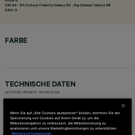
4000 K
CRI
92
- Rf (Colour Fidelity Index) 92 - Rg (Gamut Index) 98
DALI-2
FARBE
TECHNISCHE DATEN
LETZTES UPDATE: 06.08.2026
BESCHREIBUNG
Wenn Sie auf „Alle Cookies akzeptieren“ klicken, stimmen Sie der
Speicherung von Cookies auf Ihrem Gerät zu, um die
Miniaturisierte, lineare Einbauleuchte mit 15 optischen
Websitenavigation zu verbessern, die Websitenutzung zu
Elementen mit LED-Lampen - feste Optiken. Trotz der sehr
analysieren und unsere Marketingbemühungen zu unterstützen.
kompakten Größe der Leuchte sorgt die patentierte
Weitere Informationen