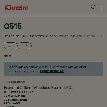
Q515
FARBE
TECHNISCHE DATEN
PHOTOMETRISCHE DATEN
ELEKTRISCHE D
Q515
Eine aktualisierte Version dieses Leuchtenmodells ist verfügbar:
Laser Blade XS
Entdecken Sie den neuen
.
BESCHREIBUNG
Frame 15 Zellen - Wideflood Beam - LED
WF - Wide Flood 58°
33.8 W system
2739 lm system
81.04 lm/W