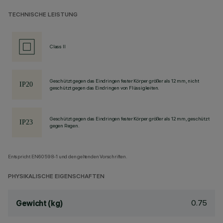
TECHNISCHE LEISTUNG
Class II
Geschützt gegen das Eindringen fester Körper größer als 12 mm, nicht
geschützt gegen das Eindringen von Flüssigkeiten.
Geschützt gegen das Eindringen fester Körper größer als 12 mm, geschützt
gegen Regen.
Entspricht EN60598-1 und den geltenden Vorschriften.
PHYSIKALISCHE EIGENSCHAFTEN
0.75
Gewicht (kg)