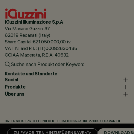
iGuzzini illuminazione S.p.A
Via Mariano Guzzini 37
62019 Recanati (Italy)
Share Capital €21.050.000,00 i.v.
VAT N. and R.I. : (IT)00082630435
CCIAA Macerata, R.E.A. 40632
Kontakte und Standorte
Social
Produkte
Über uns
DATENSCHUTZRICHTLINIE
CERTIFICATIONS
5 JAHRE PRODUKTGARANTIE
HINWEISGEBERSYSTEM
COOKIE POLICY
ACCESSIBILITY STATEMENT
ZU FAVORITEN HINZUFÜGEN
SAVE
DOWNLOADS
UNSERE CODES
KNOWLEDGE BASE (LOGIN REQUIRED)
DOWNLOADS