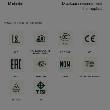
Druckgussaluminium und
Material
thermoplast
PRODUKTZERTIFIZIERUNG
BVB BYGGVARUBE-
BIS
CCC S&E
CE
DÖMNINGEN
EAC
ENEC-03
NOM
PEP ECOPASSPORT
RETILAP
TISI