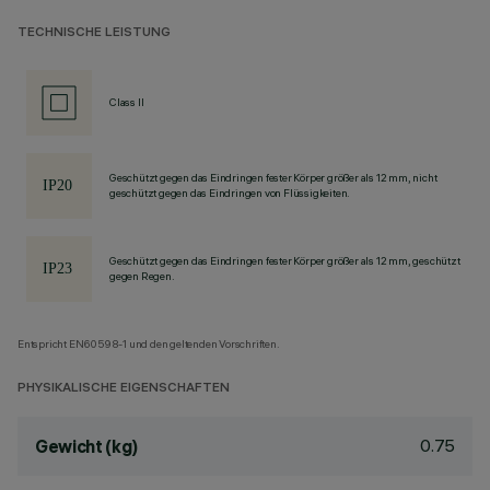
TECHNISCHE LEISTUNG
Class II
Geschützt gegen das Eindringen fester Körper größer als 12 mm, nicht
geschützt gegen das Eindringen von Flüssigkeiten.
Geschützt gegen das Eindringen fester Körper größer als 12 mm, geschützt
gegen Regen.
Entspricht EN60598-1 und den geltenden Vorschriften.
PHYSIKALISCHE EIGENSCHAFTEN
0.75
Gewicht (kg)