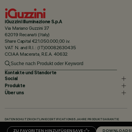
iGuzzini illuminazione S.p.A
Via Mariano Guzzini 37
62019 Recanati (Italy)
Share Capital €21.050.000,00 i.v.
VAT N. and R.I. : (IT)00082630435
CCIAA Macerata, R.E.A. 40632
Kontakte und Standorte
Social
Produkte
Über uns
DATENSCHUTZRICHTLINIE
CERTIFICATIONS
5 JAHRE PRODUKTGARANTIE
HINWEISGEBERSYSTEM
COOKIE POLICY
ACCESSIBILITY STATEMENT
ZU FAVORITEN HINZUFÜGEN
SAVE
DOWNLOADS
UNSERE CODES
KNOWLEDGE BASE (LOGIN REQUIRED)
DOWNLOADS