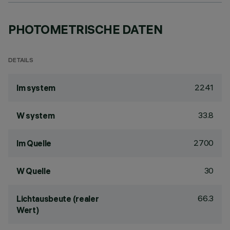
PHOTOMETRISCHE DATEN
DETAILS
2241
lm system
33.8
W system
2700
lm Quelle
30
W Quelle
66.3
Lichtausbeute (realer
Wert)