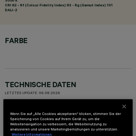
3000 K
CRI
92
- Rf (Colour Fidelity Index) 93 - Rg (Gamut Index) 101
DALI-2
FARBE
TECHNISCHE DATEN
LETZTES UPDATE: 06.08.2026
BESCHREIBUNG
Wenn Sie auf „Alle Cookies akzeptieren“ klicken, stimmen Sie der
Speicherung von Cookies auf Ihrem Gerät zu, um die
Miniaturisierte, lineare Einbauleuchte mit 15 optischen
Websitenavigation zu verbessern, die Websitenutzung zu
Elementen mit LED-Lampen - feste Optiken. Trotz der sehr
analysieren und unsere Marketingbemühungen zu unterstützen.
kompakten Größe der Leuchte sorgt die patentierte
Weitere Informationen