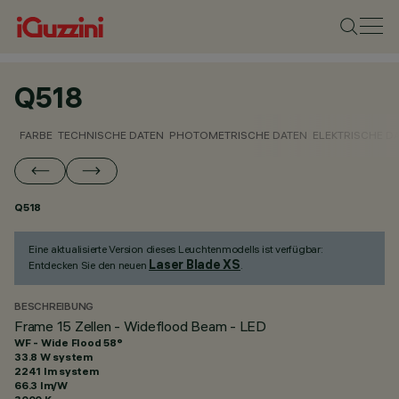
Q518
FARBE
TECHNISCHE DATEN
PHOTOMETRISCHE DATEN
ELEKTRISCHE D
Q518
Eine aktualisierte Version dieses Leuchtenmodells ist verfügbar:
Laser Blade XS
Entdecken Sie den neuen
.
BESCHREIBUNG
Frame 15 Zellen - Wideflood Beam - LED
WF - Wide Flood 58°
33.8 W system
2241 lm system
66.3 lm/W