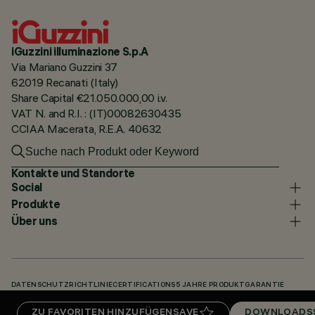
iGuzzini illuminazione S.p.A
Via Mariano Guzzini 37
62019 Recanati (Italy)
Share Capital €21.050.000,00 i.v.
VAT N. and R.I. : (IT)00082630435
CCIAA Macerata, R.E.A. 40632
Kontakte und Standorte
Social
Produkte
Über uns
DATENSCHUTZRICHTLINIE
CERTIFICATIONS
5 JAHRE PRODUKTGARANTIE
HINWEISGEBERSYSTEM
COOKIE POLICY
ACCESSIBILITY STATEMENT
ZU FAVORITEN HINZUFÜGEN
SAVE
DOWNLOADS
UNSERE CODES
KNOWLEDGE BASE (LOGIN REQUIRED)
DOWNLOADS