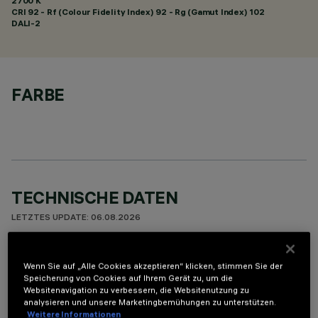
2700 K
CRI
92
- Rf (Colour Fidelity Index) 92 - Rg (Gamut Index) 102
DALI-2
FARBE
TECHNISCHE DATEN
LETZTES UPDATE: 06.08.2026
BESCHREIBUNG
Wenn Sie auf „Alle Cookies akzeptieren“ klicken, stimmen Sie der
Speicherung von Cookies auf Ihrem Gerät zu, um die
Miniaturisierte, lineare Einbauleuchte mit 15 optischen
Websitenavigation zu verbessern, die Websitenutzung zu
Elementen mit LED-Lampen - feste Optiken. Trotz der sehr
analysieren und unsere Marketingbemühungen zu unterstützen.
kompakten Größe der Leuchte sorgt die patentierte
Weitere Informationen