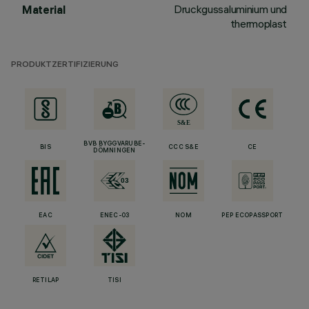
Druckgussaluminium und
Material
thermoplast
PRODUKTZERTIFIZIERUNG
BVB BYGGVARUBE-
BIS
CCC S&E
CE
DÖMNINGEN
EAC
ENEC-03
NOM
PEP ECOPASSPORT
RETILAP
TISI