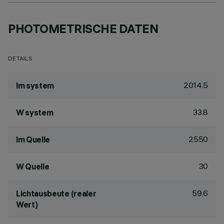
PHOTOMETRISCHE DATEN
DETAILS
2014.5
lm system
33.8
W system
2550
lm Quelle
30
W Quelle
59.6
Lichtausbeute (realer
Wert)