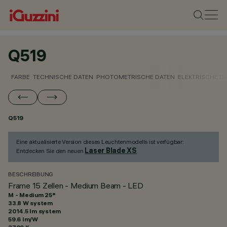
Q519
FARBE
TECHNISCHE DATEN
PHOTOMETRISCHE DATEN
ELEKTRISCHE D
Q519
Eine aktualisierte Version dieses Leuchtenmodells ist verfügbar:
Laser Blade XS
Entdecken Sie den neuen
.
BESCHREIBUNG
Frame 15 Zellen - Medium Beam - LED
M - Medium 25°
33.8 W system
2014.5 lm system
59.6 lm/W