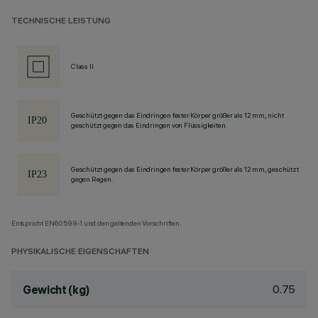
TECHNISCHE LEISTUNG
Class II
Geschützt gegen das Eindringen fester Körper größer als 12 mm, nicht
geschützt gegen das Eindringen von Flüssigkeiten.
Geschützt gegen das Eindringen fester Körper größer als 12 mm, geschützt
gegen Regen.
Entspricht EN60598-1 und den geltenden Vorschriften.
PHYSIKALISCHE EIGENSCHAFTEN
0.75
Gewicht (kg)