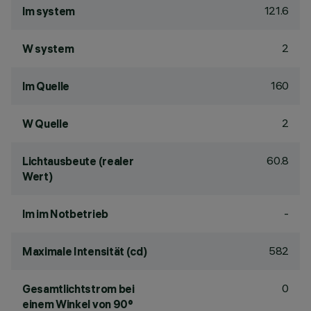
121.6
lm system
2
W system
160
lm Quelle
2
W Quelle
60.8
Lichtausbeute (realer
Wert)
-
lm im Notbetrieb
582
Maximale Intensität (cd)
0
Gesamtlichtstrom bei
einem Winkel von 90°