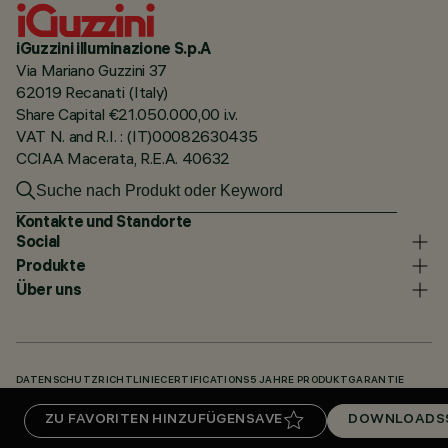
iGuzzini illuminazione S.p.A
Via Mariano Guzzini 37
62019 Recanati (Italy)
Share Capital €21.050.000,00 i.v.
VAT N. and R.I. : (IT)00082630435
CCIAA Macerata, R.E.A. 40632
Kontakte und Standorte
Social
Produkte
Über uns
DATENSCHUTZRICHTLINIE
CERTIFICATIONS
5 JAHRE PRODUKTGARANTIE
HINWEISGEBERSYSTEM
COOKIE POLICY
ACCESSIBILITY STATEMENT
ZU FAVORITEN HINZUFÜGEN
SAVE
DOWNLOADS
UNSERE CODES
KNOWLEDGE BASE (LOGIN REQUIRED)
DOWNLOADS