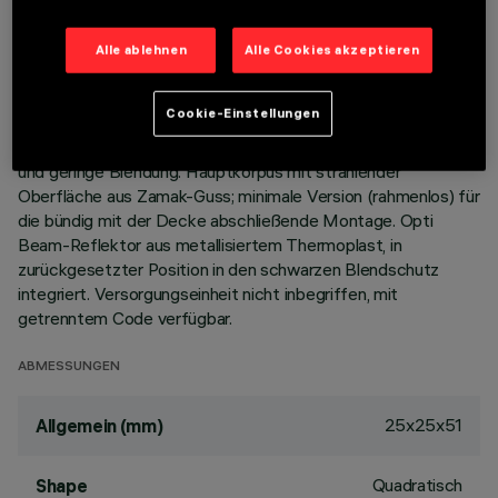
BESCHREIBUNG
Alle ablehnen
Alle Cookies akzeptieren
Miniaturisierte, viereckige Einbauleuchte für einzelnes LED-
Modul - feste Optik. Trotz der sehr kompakten Größe der
Cookie-Einstellungen
Leuchte sorgt die patentierte Technologie des optischen
Systems für einen effizienten Lichtfluss, hohen Sehkomfort
und geringe Blendung. Hauptkorpus mit strahlender
Oberfläche aus Zamak-Guss; minimale Version (rahmenlos) für
die bündig mit der Decke abschließende Montage. Opti
Beam-Reflektor aus metallisiertem Thermoplast, in
zurückgesetzter Position in den schwarzen Blendschutz
integriert. Versorgungseinheit nicht inbegriffen, mit
getrenntem Code verfügbar.
ABMESSUNGEN
25x25x51
Allgemein (mm)
Quadratisch
Shape