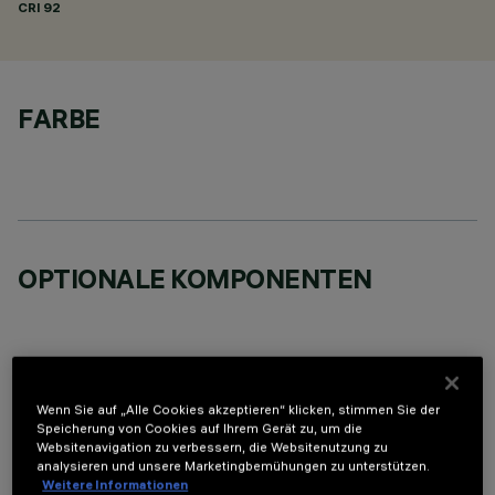
CRI
92
FARBE
OPTIONALE KOMPONENTEN
Wenn Sie auf „Alle Cookies akzeptieren“ klicken, stimmen Sie der
Speicherung von Cookies auf Ihrem Gerät zu, um die
TECHNISCHE DATEN
Websitenavigation zu verbessern, die Websitenutzung zu
analysieren und unsere Marketingbemühungen zu unterstützen.
LETZTES UPDATE: 01.08.2026
Weitere Informationen