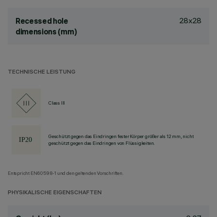
28x28
Recessed hole
dimensions (mm)
TECHNISCHE LEISTUNG
Class III
Geschützt gegen das Eindringen fester Körper größer als 12 mm, nicht
geschützt gegen das Eindringen von Flüssigkeiten.
Entspricht EN60598-1 und den geltenden Vorschriften.
PHYSIKALISCHE EIGENSCHAFTEN