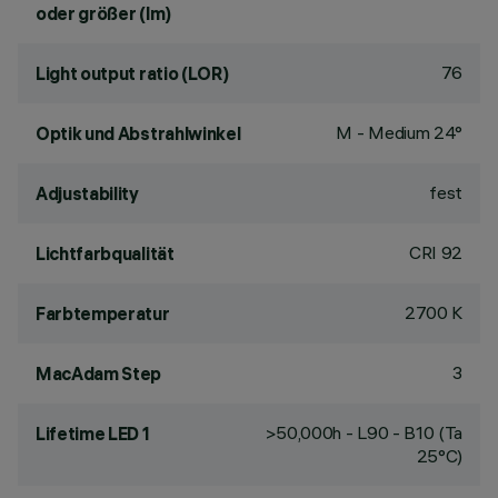
oder größer (lm)
76
Light output ratio (LOR)
M - Medium 24°
Optik und Abstrahlwinkel
fest
Adjustability
CRI
92
Lichtfarbqualität
2700 K
Farbtemperatur
3
MacAdam Step
>50,000h - L90 - B10 (Ta
Lifetime LED 1
25°C)