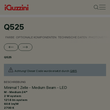
Q525
FARBE
OPTIONALE KOMPONENTEN
TECHNISCHE DATEN
PHOTOMETRIS
Q525
Achtung! Dieser Code wurde ersetzt durch
QI85
.
BESCHREIBUNG
Minimal 1 Zelle - Medium Beam - LED
M - Medium 24°
2 W system
121.6 lm system
60.8 lm/W
2700 K