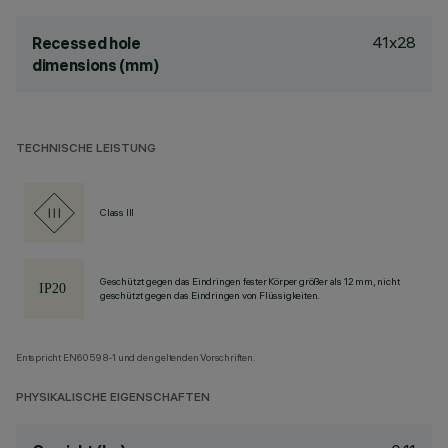
41x28
Recessed hole
dimensions (mm)
TECHNISCHE LEISTUNG
Class III
Geschützt gegen das Eindringen fester Körper größer als 12 mm, nicht
geschützt gegen das Eindringen von Flüssigkeiten.
Entspricht EN60598-1 und den geltenden Vorschriften.
PHYSIKALISCHE EIGENSCHAFTEN