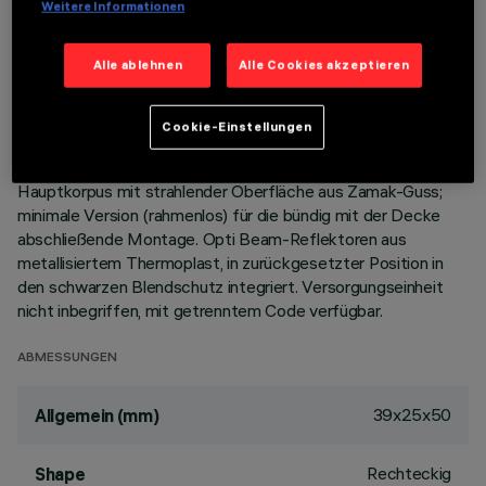
Weitere Informationen
BESCHREIBUNG
Alle ablehnen
Alle Cookies akzeptieren
Miniaturisierte, lineare Einbauleuchte mit 2 optischen
Elementen mit LED-Lampen - feste Optik. Trotz der sehr
kompakten Größe der Leuchte sorgt die patentierte
Cookie-Einstellungen
Technologie des optischen Systems für einen effizienten
Lichtfluss, hohen Sehkomfort und geringe Blendung.
Hauptkorpus mit strahlender Oberfläche aus Zamak-Guss;
minimale Version (rahmenlos) für die bündig mit der Decke
abschließende Montage. Opti Beam-Reflektoren aus
metallisiertem Thermoplast, in zurückgesetzter Position in
den schwarzen Blendschutz integriert. Versorgungseinheit
nicht inbegriffen, mit getrenntem Code verfügbar.
ABMESSUNGEN
39x25x50
Allgemein (mm)
Rechteckig
Shape