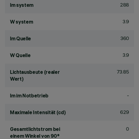
288
lm system
3.9
W system
360
lm Quelle
3.9
W Quelle
73.85
Lichtausbeute (realer
Wert)
-
lm im Notbetrieb
629
Maximale Intensität (cd)
0
Gesamtlichtstrom bei
einem Winkel von 90°