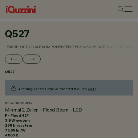
Q527
FARBE
OPTIONALE KOMPONENTEN
TECHNISCHE DATEN
PHOTOMETRIS
Q527
Achtung! Dieser Code wurde ersetzt durch
QI87
.
BESCHREIBUNG
Minimal 2 Zellen - Flood Beam - LED
F - Flood 42°
3.9 W system
288 lm system
73.85 lm/W
4000 K