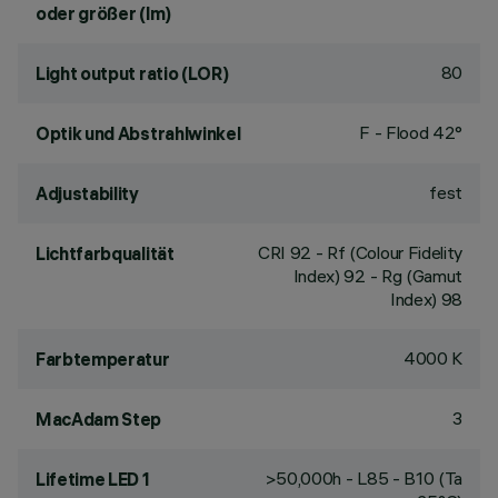
oder größer (lm)
80
Light output ratio (LOR)
F - Flood 42°
Optik und Abstrahlwinkel
fest
Adjustability
CRI
92
- Rf (Colour Fidelity
Lichtfarbqualität
Index) 92 - Rg (Gamut
Index) 98
4000 K
Farbtemperatur
3
MacAdam Step
>50,000h - L85 - B10 (Ta
Lifetime LED 1