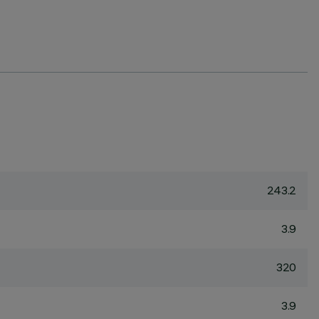
243.2
3.9
320
3.9