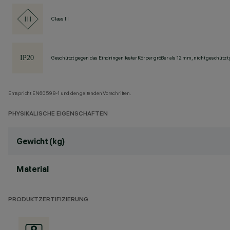
Class III
Geschützt gegen das Eindringen fester Körper größer als 12 mm, nicht geschützt
Entspricht EN60598-1 und den geltenden Vorschriften.
PHYSIKALISCHE EIGENSCHAFTEN
Gewicht (kg)
Material
PRODUKTZERTIFIZIERUNG