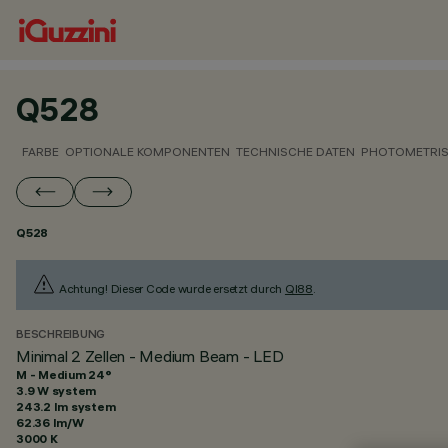
Q528
FARBE
OPTIONALE KOMPONENTEN
TECHNISCHE DATEN
PHOTOMETRIS
Q528
Achtung! Dieser Code wurde ersetzt durch
QI88
.
BESCHREIBUNG
Minimal 2 Zellen - Medium Beam - LED
M - Medium 24°
3.9 W system
243.2 lm system
62.36 lm/W
3000 K