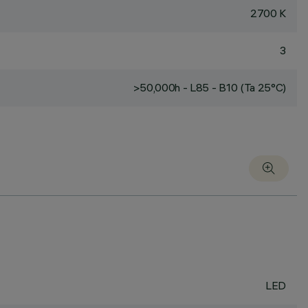
2700 K
3
>50,000h - L85 - B10 (Ta 25°C)
LED