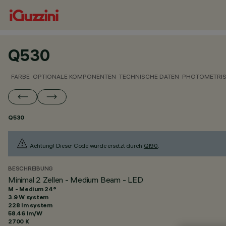
Q530
FARBE
OPTIONALE KOMPONENTEN
TECHNISCHE DATEN
PHOTOMETRIS
Q530
Achtung! Dieser Code wurde ersetzt durch
QI90
.
BESCHREIBUNG
Minimal 2 Zellen - Medium Beam - LED
M - Medium 24°
3.9 W system
228 lm system
58.46 lm/W
2700 K