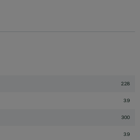
228
3.9
300
3.9