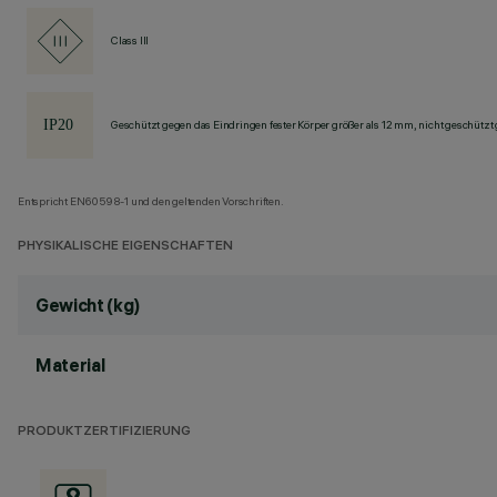
Class III
Geschützt gegen das Eindringen fester Körper größer als 12 mm, nicht geschützt
Entspricht EN60598-1 und den geltenden Vorschriften.
PHYSIKALISCHE EIGENSCHAFTEN
Gewicht (kg)
Material
PRODUKTZERTIFIZIERUNG