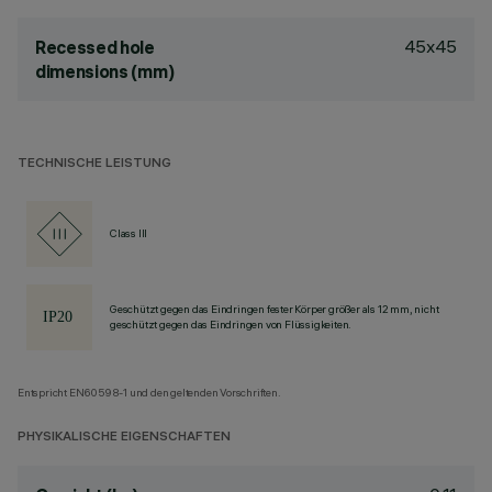
45x45
Recessed hole
dimensions (mm)
TECHNISCHE LEISTUNG
Class III
Geschützt gegen das Eindringen fester Körper größer als 12 mm, nicht
geschützt gegen das Eindringen von Flüssigkeiten.
Entspricht EN60598-1 und den geltenden Vorschriften.
PHYSIKALISCHE EIGENSCHAFTEN