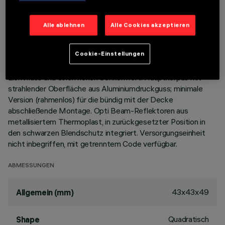
BESCHREIBUNG
Alle ablehnen
Alle Cookies akzeptieren
Miniaturisierte, viereckige Einbauleuchte mit 4 optischen
Elementen mit LED-Lampen - feste Optik. Trotz der sehr
Cookie-Einstellungen
kompakten Größe der Leuchte sorgt die patentierte
Technologie des optischen Systems für einen effizienten
Lichtfluss und einen hohen Sehkomfort. Hauptkorpus mit
strahlender Oberfläche aus Aluminiumdruckguss; minimale
Version (rahmenlos) für die bündig mit der Decke
abschließende Montage. Opti Beam-Reflektoren aus
metallisiertem Thermoplast, in zurückgesetzter Position in
den schwarzen Blendschutz integriert. Versorgungseinheit
nicht inbegriffen, mit getrenntem Code verfügbar.
ABMESSUNGEN
43x43x49
Allgemein (mm)
Quadratisch
Shape