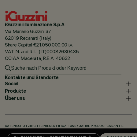
iGuzzini illuminazione S.p.A
Via Mariano Guzzini 37
62019 Recanati (Italy)
Share Capital €21.050.000,00 i.v.
VAT N. and R.I. : (IT)00082630435
CCIAA Macerata, R.E.A. 40632
Kontakte und Standorte
Social
Produkte
Über uns
DATENSCHUTZRICHTLINIE
CERTIFICATIONS
5 JAHRE PRODUKTGARANTIE
HINWEISGEBERSYSTEM
COOKIE POLICY
ACCESSIBILITY STATEMENT