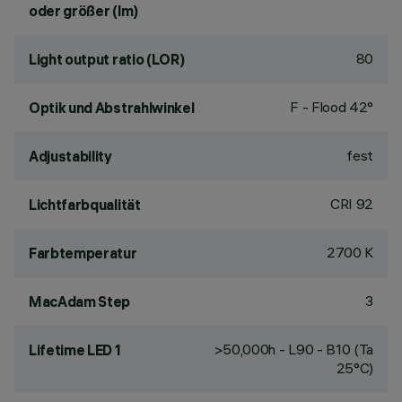
oder größer (lm)
80
Light output ratio (LOR)
F - Flood 42°
Optik und Abstrahlwinkel
fest
Adjustability
CRI
92
Lichtfarbqualität
2700 K
Farbtemperatur
3
MacAdam Step
>50,000h - L90 - B10 (Ta
Lifetime LED 1
25°C)