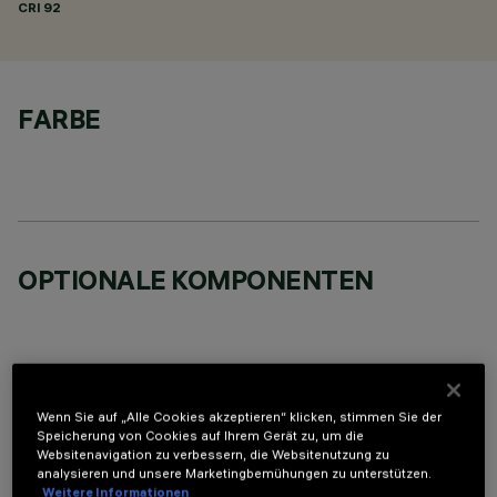
CRI
92
FARBE
OPTIONALE KOMPONENTEN
Wenn Sie auf „Alle Cookies akzeptieren“ klicken, stimmen Sie der
TECHNISCHE DATEN
Speicherung von Cookies auf Ihrem Gerät zu, um die
Websitenavigation zu verbessern, die Websitenutzung zu
analysieren und unsere Marketingbemühungen zu unterstützen.
LETZTES UPDATE: 01.08.2026
Weitere Informationen