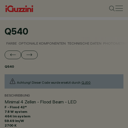
Q540
FARBE
OPTIONALE KOMPONENTEN
TECHNISCHE DATEN
PHOTOMETRIS
Q540
Achtung! Dieser Code wurde ersetzt durch
QJ00
.
BESCHREIBUNG
Minimal 4 Zellen - Flood Beam - LED
F - Flood 42°
7.8 W system
464 lm system
59.49 lm/W
2700 K