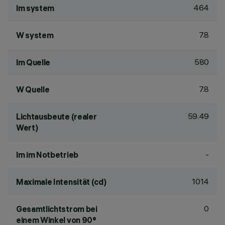
464
lm system
7.8
W system
580
lm Quelle
7.8
W Quelle
59.49
Lichtausbeute (realer
Wert)
-
lm im Notbetrieb
1014
Maximale Intensität (cd)
0
Gesamtlichtstrom bei
einem Winkel von 90°