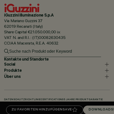
iGuzzini illuminazione S.p.A
Via Mariano Guzzini 37
62019 Recanati (Italy)
Share Capital €21.050.000,00 i.v.
VAT N. and R.I. : (IT)00082630435
CCIAA Macerata, R.E.A. 40632
Kontakte und Standorte
Social
Produkte
Über uns
DATENSCHUTZRICHTLINIE
CERTIFICATIONS
5 JAHRE PRODUKTGARANTIE
HINWEISGEBERSYSTEM
COOKIE POLICY
ACCESSIBILITY STATEMENT
ZU FAVORITEN HINZUFÜGEN
SAVE
DOWNLOADS
UNSERE CODES
KNOWLEDGE BASE (LOGIN REQUIRED)
DOWNLOADS