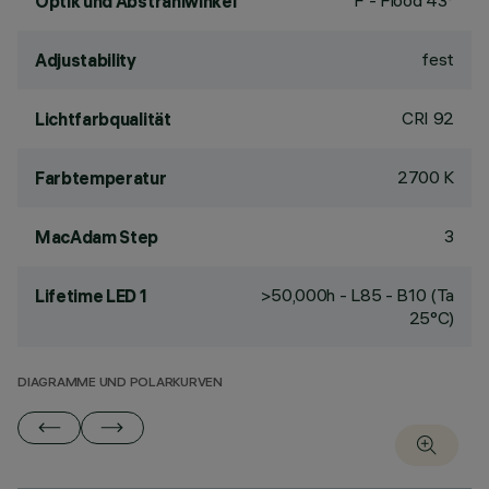
F - Flood 43°
Optik und Abstrahlwinkel
fest
Adjustability
CRI
92
Lichtfarbqualität
2700 K
Farbtemperatur
3
MacAdam Step
>50,000h - L85 - B10 (Ta
Lifetime LED 1
25°C)
DIAGRAMME UND POLARKURVEN