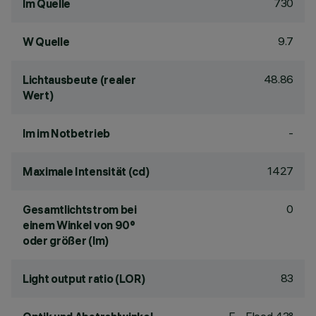
730
lm Quelle
9.7
W Quelle
48.86
Lichtausbeute (realer
Wert)
-
lm im Notbetrieb
1427
Maximale Intensität (cd)
0
Gesamtlichtstrom bei
einem Winkel von 90°
oder größer (lm)
83
Light output ratio (LOR)