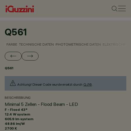
Q561
FARBE
TECHNISCHE DATEN
PHOTOMETRISCHE DATEN
ELEKTRISCHE D
Q561
Achtung! Dieser Code wurde ersetzt durch
QJ16
.
BESCHREIBUNG
Minimal 5 Zellen - Flood Beam - LED
F - Flood 43°
12.4 W system
605.9 lm system
48.86 lm/W
2700 K