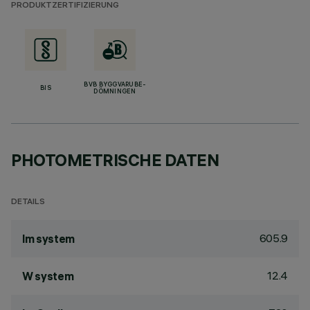
PRODUKTZERTIFIZIERUNG
BVB BYGGVARUBE-
BIS
DÖMNINGEN
PHOTOMETRISCHE DATEN
DETAILS
605.9
lm system
12.4
W system