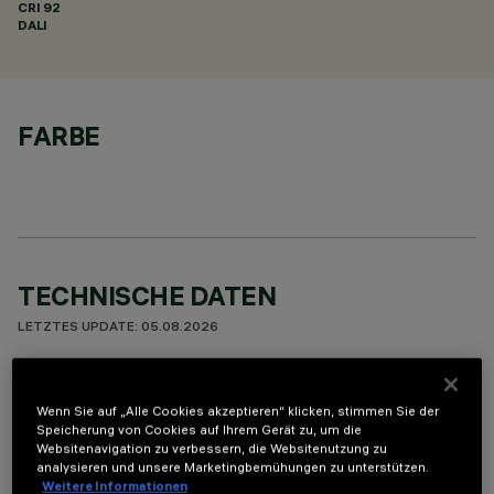
CRI
92
DALI
FARBE
TECHNISCHE DATEN
LETZTES UPDATE: 05.08.2026
BESCHREIBUNG
Wenn Sie auf „Alle Cookies akzeptieren“ klicken, stimmen Sie der
Miniaturisierte, lineare Einbauleuchte mit 5 optischen
Speicherung von Cookies auf Ihrem Gerät zu, um die
Elementen mit LED-Lampen - feste Optik. Trotz der sehr
Websitenavigation zu verbessern, die Websitenutzung zu
analysieren und unsere Marketingbemühungen zu unterstützen.
kompakten Größe der Leuchte sorgt die patentierte
Weitere Informationen