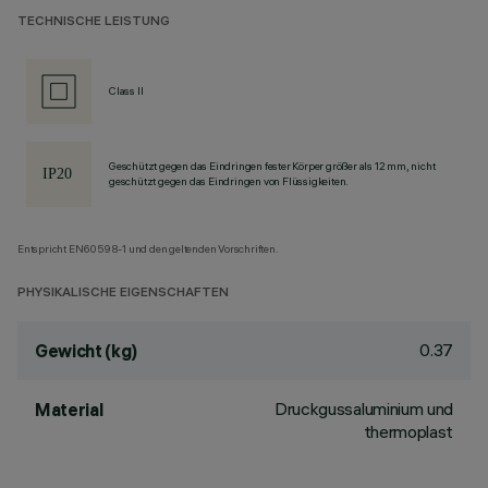
TECHNISCHE LEISTUNG
Class II
Geschützt gegen das Eindringen fester Körper größer als 12 mm, nicht
geschützt gegen das Eindringen von Flüssigkeiten.
Entspricht EN60598-1 und den geltenden Vorschriften.
PHYSIKALISCHE EIGENSCHAFTEN
0.37
Gewicht (kg)
Druckgussaluminium und
Material
thermoplast