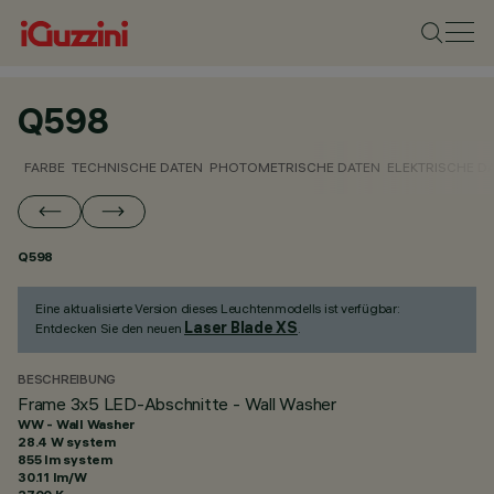
Q598
FARBE
TECHNISCHE DATEN
PHOTOMETRISCHE DATEN
ELEKTRISCHE D
Q598
Eine aktualisierte Version dieses Leuchtenmodells ist verfügbar:
Laser Blade XS
Entdecken Sie den neuen
.
BESCHREIBUNG
Frame 3x5 LED-Abschnitte - Wall Washer
WW - Wall Washer
28.4 W system
855 lm system
30.11 lm/W