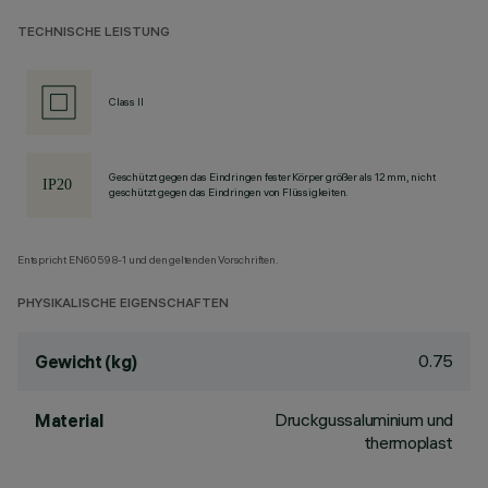
TECHNISCHE LEISTUNG
Class II
Geschützt gegen das Eindringen fester Körper größer als 12 mm, nicht
geschützt gegen das Eindringen von Flüssigkeiten.
Entspricht EN60598-1 und den geltenden Vorschriften.
PHYSIKALISCHE EIGENSCHAFTEN
0.75
Gewicht (kg)
Druckgussaluminium und
Material
thermoplast