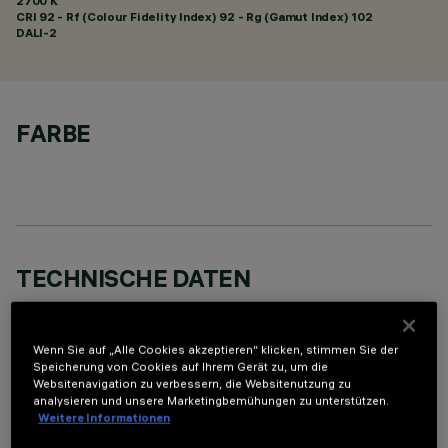
2700 K
CRI
92
- Rf (Colour Fidelity Index) 92 - Rg (Gamut Index) 102
DALI-2
FARBE
TECHNISCHE DATEN
LETZTES UPDATE: 06.08.2026
Wenn Sie auf „Alle Cookies akzeptieren“ klicken, stimmen Sie der
BESCHREIBUNG
Speicherung von Cookies auf Ihrem Gerät zu, um die
Websitenavigation zu verbessern, die Websitenutzung zu
Miniaturisierte, lineare Einbauleuchte für LED. Trotz der sehr
analysieren und unsere Marketingbemühungen zu unterstützen.
kompakten Größe der Leuchte sorgt die patentierte
Weitere Informationen
Technologie des optischen Systems für eine gleichmäßige