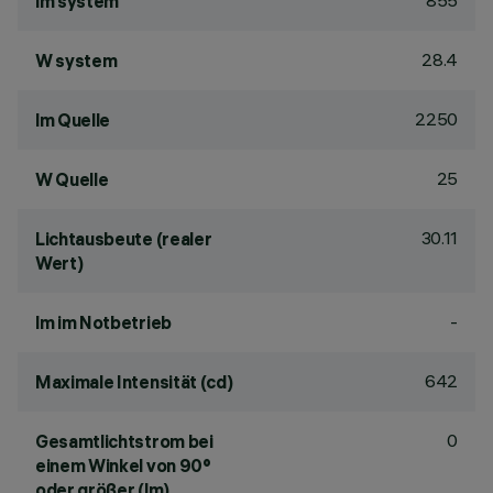
855
lm system
28.4
W system
2250
lm Quelle
25
W Quelle
30.11
Lichtausbeute (realer
Wert)
-
lm im Notbetrieb
642
Maximale Intensität (cd)
0
Gesamtlichtstrom bei
einem Winkel von 90°
oder größer (lm)