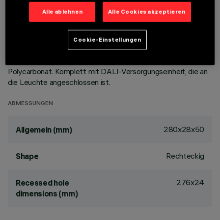
und leistungsstarke Bestrahlung von Wänden, die keine
Alle ablehnen
Alle Cookies akzeptieren
Schattenzonen in Deckennähe erzeugt. Hauptkorpus mit
strahlender Oberfläche aus Zamak-Guss, Version mit
Anschlag-Konturenrahmen. Lichtstromverstärker - Reflektor
Cookie-Einstellungen
aus Reinstaluminium - asymmetrischer Schirm aus PMMA mit
Textures - Interner Konturenrahmen aus schwarzem
Polycarbonat. Komplett mit DALI-Versorgungseinheit, die an
die Leuchte angeschlossen ist.
ABMESSUNGEN
280x28x50
Allgemein (mm)
Rechteckig
Shape
276x24
Recessed hole
dimensions (mm)