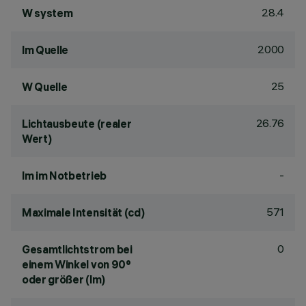
28.4
W system
2000
lm Quelle
25
W Quelle
26.76
Lichtausbeute (realer
Wert)
-
lm im Notbetrieb
571
Maximale Intensität (cd)
0
Gesamtlichtstrom bei
einem Winkel von 90°
oder größer (lm)