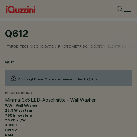
Q612
FARBE
TECHNISCHE DATEN
PHOTOMETRISCHE DATEN
ELEKTRISCHE D
Q612
Achtung! Dieser Code wurde ersetzt durch
QJ65
.
BESCHREIBUNG
Minimal 3x5 LED-Abschnitte - Wall Washer
WW - Wall Washer
28.4 W system
760 lm system
26.76 lm/W
3000 K
CRI
92
DALI