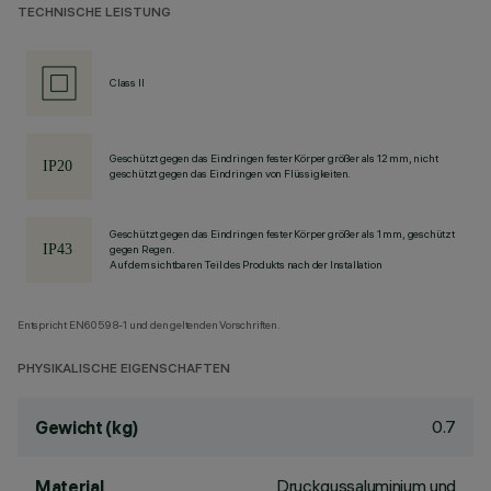
TECHNISCHE LEISTUNG
Class II
Geschützt gegen das Eindringen fester Körper größer als 12 mm, nicht
geschützt gegen das Eindringen von Flüssigkeiten.
Geschützt gegen das Eindringen fester Körper größer als 1 mm, geschützt
gegen Regen.
Auf dem sichtbaren Teil des Produkts nach der Installation
Entspricht EN60598-1 und den geltenden Vorschriften.
PHYSIKALISCHE EIGENSCHAFTEN
0.7
Gewicht (kg)
Druckgussaluminium und
Material