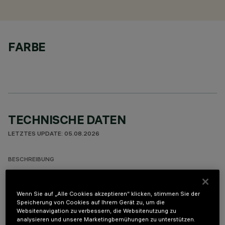
FARBE
TECHNISCHE DATEN
LETZTES UPDATE: 05.08.2026
BESCHREIBUNG
Miniaturisierte, lineare Einbauleuchte für LED. Trotz der sehr
kompakten Größe der Leuchte sorgt die patentierte
Wenn Sie auf „Alle Cookies akzeptieren“ klicken, stimmen Sie der
Technologie des optischen Systems für eine gleichmäßige
Speicherung von Cookies auf Ihrem Gerät zu, um die
und leistungsstarke Bestrahlung von Wänden, die keine
Websitenavigation zu verbessern, die Websitenutzung zu
analysieren und unsere Marketingbemühungen zu unterstützen.
Schattenzonen in Deckennähe erzeugt. Hauptkorpus mit