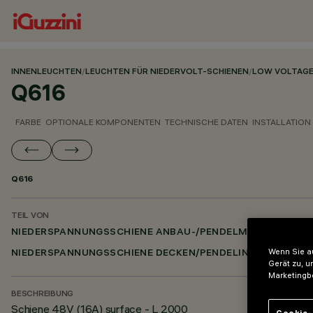
INNENLEUCHTEN
/
LEUCHTEN FÜR NIEDERVOLT-SCHIENEN
/
LOW VOLTAGE
Q616
FARBE
OPTIONALE KOMPONENTEN
TECHNISCHE DATEN
INSTALLATION
Q616
TEIL VON
NIEDERSPANNUNGSSCHIENE ANBAU-/PENDELMONTAGE DAL
Wenn Sie au
NIEDERSPANNUNGSSCHIENE DECKEN/PENDELINSTALLATION
Gerät zu, u
Marketingb
BESCHREIBUNG
Schiene 48V (16A) surface - L 2000
Cookie-