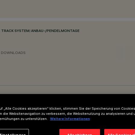
 TRACK SYSTEM
/
ANBAU-/PENDELMONTAGE
DOWNLOADS
I POWERLINE
f „Alle Cookies akzeptieren“ klicken, stimmen Sie der Speicherung von Cookies
 CASAMBI
m die Websitenavigation zu verbessern, die Websitenutzung zu analysieren und 
emühungen zu unterstützen.
Weitere Informationen
Einstellungen
Alle ablehnen
Alle Cookies 