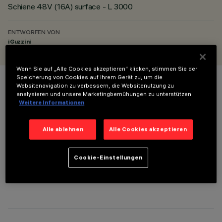
Schiene 48V (16A) surface - L 3000
ENTWORFEN VON
iGuzzini
Wenn Sie auf „Alle Cookies akzeptieren“ klicken, stimmen Sie der
Speicherung von Cookies auf Ihrem Gerät zu, um die
Websitenavigation zu verbessern, die Websitenutzung zu
FARBE
analysieren und unsere Marketingbemühungen zu unterstützen.
Weitere Informationen
Alle ablehnen
Alle Cookies akzeptieren
Cookie-Einstellungen
OPTIONALE KOMPONENTEN