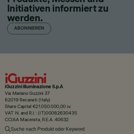
Initiativen informiert zu
werden.
ABONNIEREN
iGuzzini illuminazione S.p.A
Via Mariano Guzzini 37
62019 Recanati (Italy)
Share Capital €21.050.000,00 i.v.
VAT N. and R.I. : (IT)00082630435
CCIAA Macerata, R.E.A. 40632