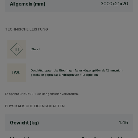
3000x21x20
Allgemein (mm)
TECHNISCHE LEISTUNG
Class III
Geschützt gegen das Eindringen fester Körper größer als 12 mm, nicht
geschützt gegen das Eindringen von Flüssigkeiten.
Entspricht EN60598-1 und den geltenden Vorschriften.
PHYSIKALISCHE EIGENSCHAFTEN
1.45
Gewicht (kg)