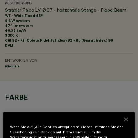
BESCHREIBUNG
Strahler Palco LV Ø 37 - horizontale Stange - Flood Beam
WF - Wide Flood 45°
9.6 W system
474 lm system
49.38 lm/W
3000 K
CRI
92
- Rf (Colour Fidelity Index) 92 - Rg (Gamut Index) 99
DALI
ENTWORFEN VON
iGuzzini
FARBE
Wenn Sie auf „Alle Cookies akzeptieren“ klicken, stimmen Sie der
Speicherung von Cookies auf Ihrem Gerät zu, um die
Websitenavigation zu verbessern, die Websitenutzung zu