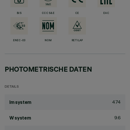
BIS
CCC S&E
CE
EAC
ENEC-03
NOM
RETILAP
PHOTOMETRISCHE DATEN
DETAILS
474
lm system
9.6
W system