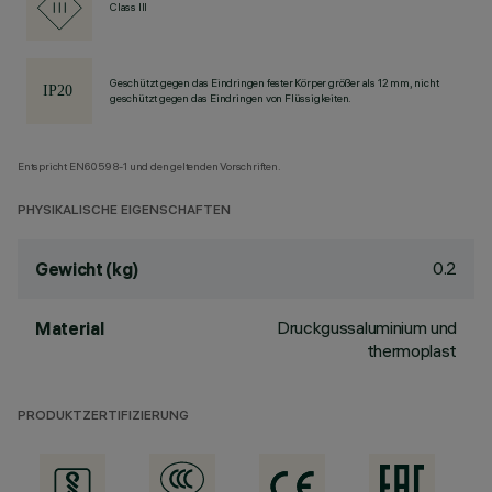
Class III
Geschützt gegen das Eindringen fester Körper größer als 12 mm, nicht
geschützt gegen das Eindringen von Flüssigkeiten.
Entspricht EN60598-1 und den geltenden Vorschriften.
PHYSIKALISCHE EIGENSCHAFTEN
0.2
Gewicht (kg)
Druckgussaluminium und
Material
thermoplast
PRODUKTZERTIFIZIERUNG