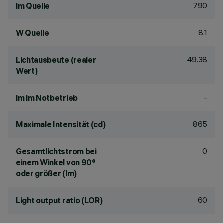
790
lm Quelle
8.1
W Quelle
49.38
Lichtausbeute (realer
Wert)
-
lm im Notbetrieb
865
Maximale Intensität (cd)
0
Gesamtlichtstrom bei
einem Winkel von 90°
oder größer (lm)
60
Light output ratio (LOR)