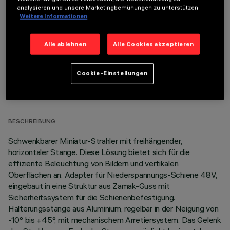
OPTIONALE KOMPONENTEN
analysieren und unsere Marketingbemühungen zu unterstützen.
Weitere Informationen
Alle ablehnen
Alle Cookies akzeptieren
Cookie-Einstellungen
TECHNISCHE DATEN
LETZTES UPDATE: 07.08.2026
BESCHREIBUNG
Schwenkbarer Miniatur-Strahler mit freihängender,
horizontaler Stange. Diese Lösung bietet sich für die
effiziente Beleuchtung von Bildern und vertikalen
Oberflächen an. Adapter für Niederspannungs-Schiene 48V,
eingebaut in eine Struktur aus Zamak-Guss mit
Sicherheitssystem für die Schienenbefestigung.
Halterungsstange aus Aluminium, regelbar in der Neigung von
-10° bis +45°, mit mechanischem Arretiersystem. Das Gelenk