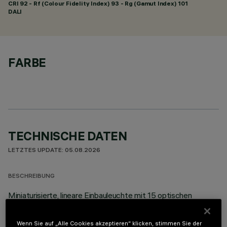
CRI
92
- Rf (Colour Fidelity Index) 93 - Rg (Gamut Index) 101
DALI
FARBE
TECHNISCHE DATEN
LETZTES UPDATE: 05.08.2026
BESCHREIBUNG
Miniaturisierte, lineare Einbauleuchte mit 15 optischen
Elementen. Der Einsatz von LED-Lichtquellen mit hoher
Farbwiedergabe und verschiedener Farbtemperatur
Wenn Sie auf „Alle Cookies akzeptieren“ klicken, stimmen Sie der