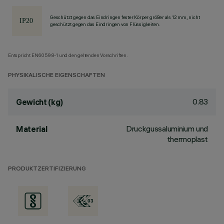
Geschützt gegen das Eindringen fester Körper größer als 12 mm, nicht
geschützt gegen das Eindringen von Flüssigkeiten.
Entspricht EN60598-1 und den geltenden Vorschriften.
PHYSIKALISCHE EIGENSCHAFTEN
0.83
Gewicht (kg)
Druckgussaluminium und
Material
thermoplast
PRODUKTZERTIFIZIERUNG