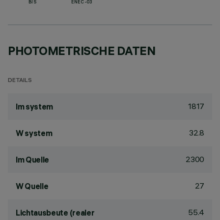
BIS
ENEC-03
PHOTOMETRISCHE DATEN
DETAILS
1817
lm system
32.8
W system
2300
lm Quelle
27
W Quelle
55.4
Lichtausbeute (realer