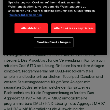
ermöglicht eine dynamische Modulierung des Lichts. Die
Speicherung von Cookies auf Ihrem Gerät zu, um die
Variation erfolgt durch eine Mischung aus 8 LED 2700K- und
Websitenavigation zu verbessern, die Websitenutzung zu
analysieren und unsere Marketingbemühungen zu unterstützen.
7 LED 5700K. Trotz des Unterschieds der
Weitere Informationen
entgegengesetzten Leuchtkanäle - 2700K und 5700K - ist
der Lichtstrom derselbe, daneben bleibt die Farbtemperatur
bei Leuchten verschiedener Größen immer konstant und
Alle ablehnen
Alle Cookies akzeptieren
gleichförmig. Hauptkorpus mit strahlender Oberfläche aus
Aluminiumdruckguss; rahmenlose Ausführung (frameless) für
Cookie-Einstellungen
die bündig mit der Decke abschließende Montage. Opti
Beam-Reflektoren aus metallisiertem Thermoplast, in
zurückgesetzter Position in den schwarzen Blendschutz
integriert. Das Produkt ist für die Verwendung in Kombination
mit dem Cod. 6170 als Lösung für kleine bis mittlere Anlagen
konzipiert. Programmierbar mit DALI-Protokoll mittels
simplem und bedienerfreundlichem Touchpad. Daneben sind
weitere Steuerungsssteme für größere Anlagen mit
separaten Codes lieferbar, welche den Einsatz eines
Fachtechnikers für die Programmierung erfordern: Das
Aggregat MH97 + MH93 + MI02 ermöglicht eine
programmierbare DALI / KNX-Lösung - das Aggregat MH97
+ MH93 + M618 ermöglicht die Ausweitung der