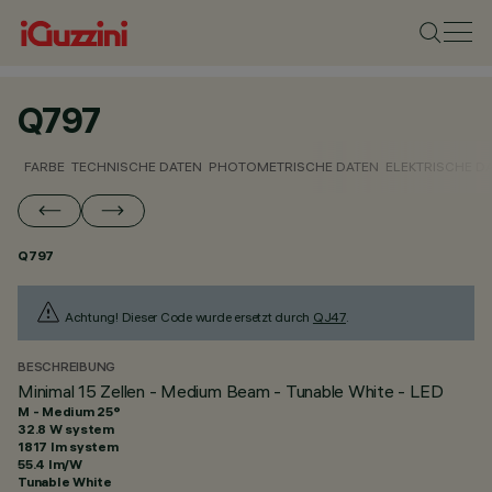
Q797
FARBE
TECHNISCHE DATEN
PHOTOMETRISCHE DATEN
ELEKTRISCHE D
Q797
Achtung! Dieser Code wurde ersetzt durch
QJ47
.
BESCHREIBUNG
Minimal 15 Zellen - Medium Beam - Tunable White - LED
M - Medium 25°
32.8 W system
1817 lm system
55.4 lm/W
Tunable White