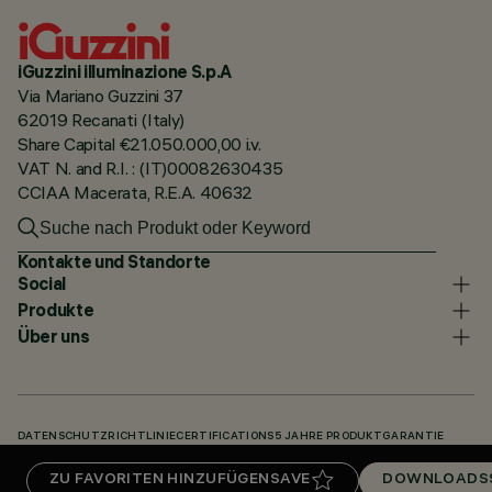
iGuzzini illuminazione S.p.A
Via Mariano Guzzini 37
62019 Recanati (Italy)
Share Capital €21.050.000,00 i.v.
VAT N. and R.I. : (IT)00082630435
CCIAA Macerata, R.E.A. 40632
Kontakte und Standorte
Social
Produkte
Über uns
DATENSCHUTZRICHTLINIE
CERTIFICATIONS
5 JAHRE PRODUKTGARANTIE
HINWEISGEBERSYSTEM
COOKIE POLICY
ACCESSIBILITY STATEMENT
ZU FAVORITEN HINZUFÜGEN
SAVE
DOWNLOADS
UNSERE CODES
KNOWLEDGE BASE (LOGIN REQUIRED)
DOWNLOADS