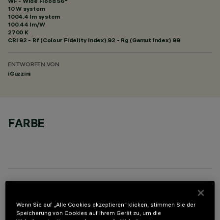
WF - Wide Flood 56°
10 W system
1004.4 lm system
100.44 lm/W
2700 K
CRI
92
- Rf (Colour Fidelity Index) 92 - Rg (Gamut Index) 99
ENTWORFEN VON
iGuzzini
FARBE
OPTIONALE KOMPONENTEN
Wenn Sie auf „Alle Cookies akzeptieren“ klicken, stimmen Sie der
Speicherung von Cookies auf Ihrem Gerät zu, um die