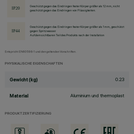
Geschützt gegen das Eindringen fester Körper größer als 12 mm, nicht
geschützt gegen das Eindringen von Flüssigkeiten.
Geschützt gegen das Eindringen fester Körper größer als 1 mm, geschützt
gegen Spritzwasser.
Auf dem sichtbaren Teil des Produkts nach der Installation
Entspricht EN60598-1 und den geltenden Vorschriften.
PHYSIKALISCHE EIGENSCHAFTEN
0.23
Gewicht (kg)
Aluminium und thermoplast
Material
PRODUKTZERTIFIZIERUNG