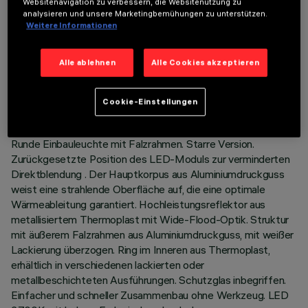
Websitenavigation zu verbessern, die Websitenutzung zu
analysieren und unsere Marketingbemühungen zu unterstützen.
Weitere Informationen
TECHNISCHE DATEN
Alle ablehnen
Alle Cookies akzeptieren
LETZTES UPDATE: 06.08.2026
Cookie-Einstellungen
BESCHREIBUNG
Runde Einbauleuchte mit Falzrahmen. Starre Version.
Zurückgesetzte Position des LED-Moduls zur verminderten
Direktblendung . Der Hauptkorpus aus Aluminiumdruckguss
weist eine strahlende Oberfläche auf, die eine optimale
Wärmeableitung garantiert. Hochleistungsreflektor aus
metallisiertem Thermoplast mit Wide-Flood-Optik. Struktur
mit äußerem Falzrahmen aus Aluminiumdruckguss, mit weißer
Lackierung überzogen. Ring im Inneren aus Thermoplast,
erhältlich in verschiedenen lackierten oder
metallbeschichteten Ausführungen. Schutzglas inbegriffen.
Einfacher und schneller Zusammenbau ohne Werkzeug. LED