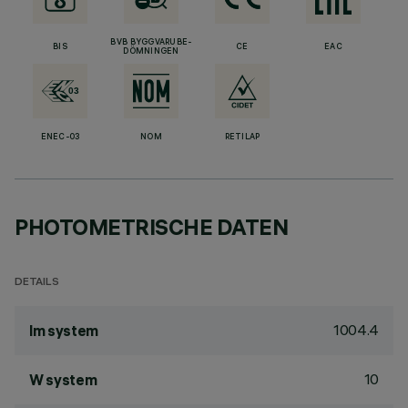
BVB BYGGVARUBE-
BIS
CE
EAC
DÖMNINGEN
ENEC-03
NOM
RETILAP
PHOTOMETRISCHE DATEN
DETAILS
1004.4
lm system
10
W system