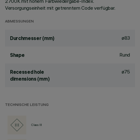
2700K mit hohem Farbwiedergabe-Index.
Versorgungseinheit mit getrenntem Code verfügbar.
ABMESSUNGEN
ø83
Durchmesser (mm)
Rund
Shape
ø75
Recessed hole
dimensions (mm)
TECHNISCHE LEISTUNG
Class III