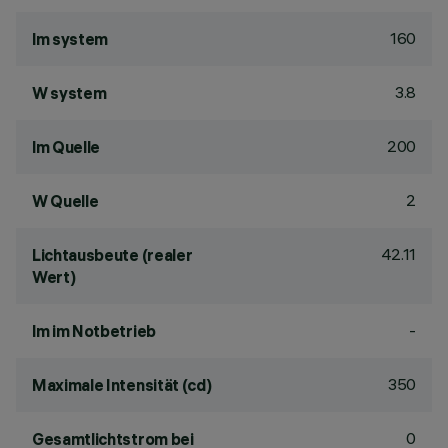
160
lm system
3.8
W system
200
lm Quelle
2
W Quelle
42.11
Lichtausbeute (realer
Wert)
-
lm im Notbetrieb
350
Maximale Intensität (cd)
0
Gesamtlichtstrom bei