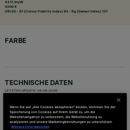
42.11 lm/W
3000 K
CRI
92
- Rf (Colour Fidelity Index) 93 - Rg (Gamut Index) 101
FARBE
TECHNISCHE DATEN
LETZTES UPDATE: 06.08.2026
BESCHREIBUNG
Wenn Sie auf „Alle Cookies akzeptieren“ klicken, stimmen Sie der
Speicherung von Cookies auf Ihrem Gerät zu, um die
Miniaturisierte Pendelleuchte zur Bestückung mit LED,
Websitenavigation zu verbessern, die Websitenutzung zu
analysieren und unsere Marketingbemühungen zu unterstützen.
geeignet für eine zenitale Akzentbeleuchtung. Dank der
Weitere Informationen
patentierten Technologie des optischen Systems ist trotz