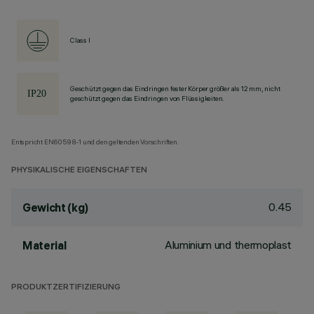
Class I
Geschützt gegen das Eindringen fester Körper größer als 12 mm, nicht
geschützt gegen das Eindringen von Flüssigkeiten.
Entspricht EN60598-1 und den geltenden Vorschriften.
PHYSIKALISCHE EIGENSCHAFTEN
0.45
Gewicht (kg)
Aluminium und thermoplast
Material
PRODUKTZERTIFIZIERUNG