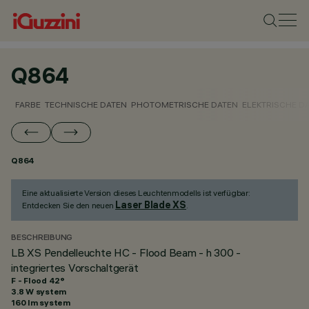
Q864
FARBE
TECHNISCHE DATEN
PHOTOMETRISCHE DATEN
ELEKTRISCHE D
Q864
Eine aktualisierte Version dieses Leuchtenmodells ist verfügbar:
Laser Blade XS
Entdecken Sie den neuen
.
BESCHREIBUNG
LB XS Pendelleuchte HC - Flood Beam - h 300 -
integriertes Vorschaltgerät
F - Flood 42°
3.8 W system
160 lm system