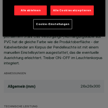
der minimalen Leuchtenabmessungen ein effizienter
Lichtfluss und hoher Sehkomfort gewährleistet.
Alle ablehnen
Alle Cookies akzeptieren
Hochauflösungsreflektoren Opti-Beam aus metallisiertem
Thermoplast. Hauptkorpus und Technikkorpus für die
Cookie-Einstellungen
Wärmeableitung aus stranggepresstem Aluminium.
Deckenrosette aus Thermoplast mit Befestigungsplatte aus
profiliertem Stahl. Das Versorgungs-/Aufhängungskabel aus
PVC hat die gleiche Farbe wie die Produktoberfläche - der
Kabelverbinder am Korpus der Pendelleuchte ist mit einem
manuellen Einstellsystem ausgestattet, das die eventuelle
Ausrichtung erleichtert. Treiber ON-OFF im Leuchtenkorpus
integriert.
ABMESSUNGEN
26x26x300
Allgemein (mm)
TECHNISCHE LEISTUNG