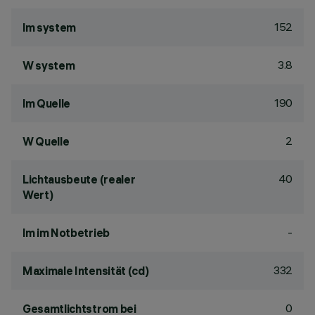
152
lm system
3.8
W system
190
lm Quelle
2
W Quelle
40
Lichtausbeute (realer
Wert)
-
lm im Notbetrieb
332
Maximale Intensität (cd)
0
Gesamtlichtstrom bei