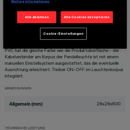
Weitere Informationen
der minimalen Leuchtenabmessungen ein effizienter
Lichtfluss und hoher Sehkomfort gewährleistet.
Alle ablehnen
Alle Cookies akzeptieren
Hochauflösungsreflektoren Opti-Beam aus metallisiertem
Thermoplast. Hauptkorpus und Technikkorpus für die
Wärmeableitung aus stranggepresstem Aluminium.
Cookie-Einstellungen
Deckenrosette aus Thermoplast mit Befestigungsplatte aus
profiliertem Stahl. Das Versorgungs-/Aufhängungskabel aus
PVC hat die gleiche Farbe wie die Produktoberfläche - der
Kabelverbinder am Korpus der Pendelleuchte ist mit einem
manuellen Einstellsystem ausgestattet, das die eventuelle
Ausrichtung erleichtert. Treiber ON-OFF im Leuchtenkorpus
integriert.
ABMESSUNGEN
26x26x600
Allgemein (mm)
TECHNISCHE LEISTUNG