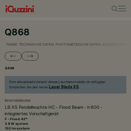
Q868
FARBE
TECHNISCHE DATEN
PHOTOMETRISCHE DATEN
ELEKTRISCHE D
Q868
Eine aktualisierte Version dieses Leuchtenmodells ist verfügbar:
Laser Blade XS
Entdecken Sie den neuen
.
BESCHREIBUNG
LB XS Pendelleuchte HC - Flood Beam - h 600 -
integriertes Vorschaltgerät
F - Flood 42°
3.8 W system
152 lm system