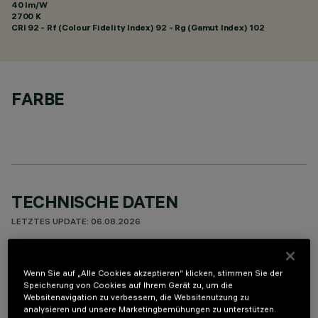
40 lm/W
2700 K
CRI
92
- Rf (Colour Fidelity Index) 92 - Rg (Gamut Index) 102
FARBE
TECHNISCHE DATEN
LETZTES UPDATE: 06.08.2026
BESCHREIBUNG
Wenn Sie auf „Alle Cookies akzeptieren“ klicken, stimmen Sie der
Miniaturisierte Pendelleuchte zur Bestückung mit LED,
Speicherung von Cookies auf Ihrem Gerät zu, um die
Websitenavigation zu verbessern, die Websitenutzung zu
geeignet für eine zenitale Akzentbeleuchtung. Dank der
analysieren und unsere Marketingbemühungen zu unterstützen.
patentierten Technologie des optischen Systems ist trotz