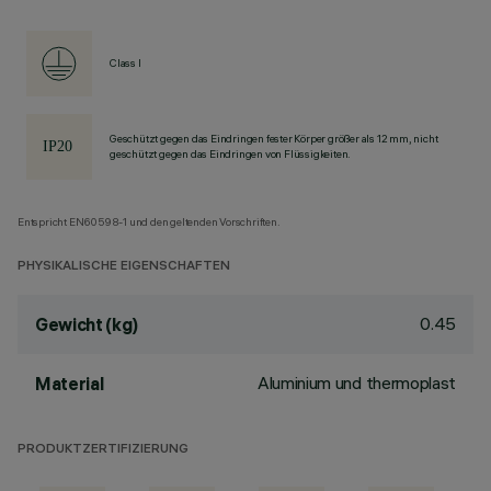
Class I
Geschützt gegen das Eindringen fester Körper größer als 12 mm, nicht
geschützt gegen das Eindringen von Flüssigkeiten.
Entspricht EN60598-1 und den geltenden Vorschriften.
PHYSIKALISCHE EIGENSCHAFTEN
0.45
Gewicht (kg)
Aluminium und thermoplast
Material
PRODUKTZERTIFIZIERUNG