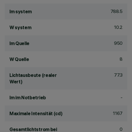
788.5
lm system
10.2
W system
950
lm Quelle
8
W Quelle
77.3
Lichtausbeute (realer
Wert)
-
lm im Notbetrieb
1167
Maximale Intensität (cd)
0
Gesamtlichtstrom bei