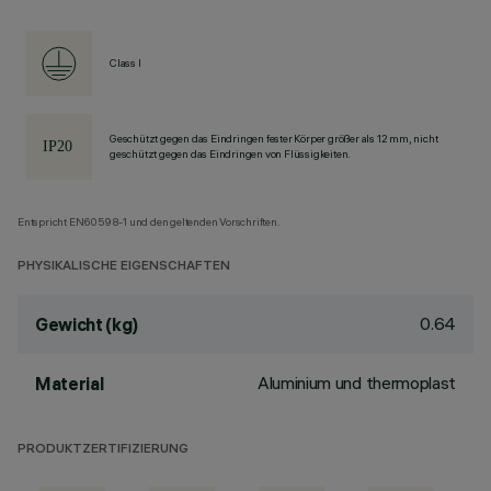
Class I
Geschützt gegen das Eindringen fester Körper größer als 12 mm, nicht
geschützt gegen das Eindringen von Flüssigkeiten.
Entspricht EN60598-1 und den geltenden Vorschriften.
PHYSIKALISCHE EIGENSCHAFTEN
0.64
Gewicht (kg)
Aluminium und thermoplast
Material
PRODUKTZERTIFIZIERUNG