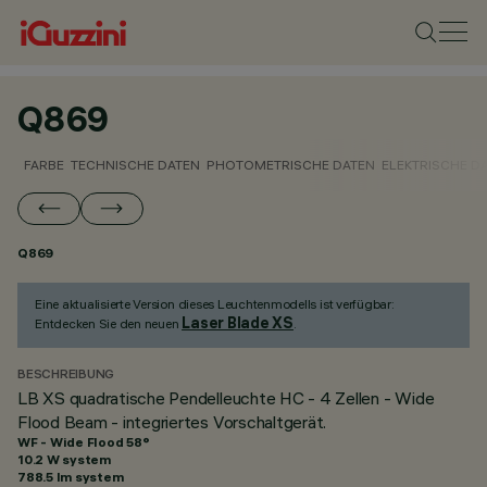
Q869
FARBE
TECHNISCHE DATEN
PHOTOMETRISCHE DATEN
ELEKTRISCHE D
Q869
Eine aktualisierte Version dieses Leuchtenmodells ist verfügbar:
Laser Blade XS
Entdecken Sie den neuen
.
BESCHREIBUNG
LB XS quadratische Pendelleuchte HC - 4 Zellen - Wide
Flood Beam - integriertes Vorschaltgerät.
WF - Wide Flood 58°
10.2 W system
788.5 lm system