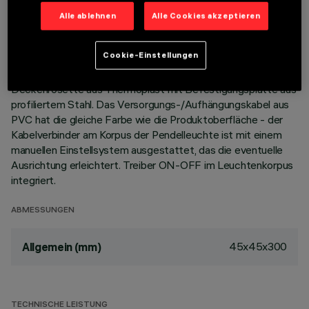
der kompakten Leuchtenabmessungen ein effizienter
Alle ablehnen
Alle Cookies akzeptieren
Lichtfluss und hoher Sehkomfort gewährleistet.
Hochauflösungsreflektoren Opti-Beam aus metallisiertem
Cookie-Einstellungen
Thermoplast. Korpus aus stranggepresstem Aluminium -
Technikkorpus für die Wärmeableitung aus Zamakdruckguss.
Deckenrosette aus Thermoplast mit Befestigungsplatte aus
profiliertem Stahl. Das Versorgungs-/Aufhängungskabel aus
PVC hat die gleiche Farbe wie die Produktoberfläche - der
Kabelverbinder am Korpus der Pendelleuchte ist mit einem
manuellen Einstellsystem ausgestattet, das die eventuelle
Ausrichtung erleichtert. Treiber ON-OFF im Leuchtenkorpus
integriert.
ABMESSUNGEN
45x45x300
Allgemein (mm)
TECHNISCHE LEISTUNG