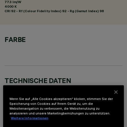
77.3 lm/W
4000 K
CRI
92
- Rf (Colour Fidelity Index) 92 - Rg (Gamut Index) 98
FARBE
TECHNISCHE DATEN
LETZTES UPDATE: 06.08.2026
Wenn Sie auf „Alle Cookies akzeptieren“ klicken, stimmen Sie der
BESCHREIBUNG
Speicherung von Cookies auf Ihrem Gerät zu, um die
Websitenavigation zu verbessern, die Websitenutzung zu
Pendelleuchte mit 4 Optik-Elementen zur Bestückung mit
analysieren und unsere Marketingbemühungen zu unterstützen.
Weitere Informationen
LED, geeignet für eine zenitale Akzentbeleuchtung. Dank der
patentierten Technologie des optischen Systems ist trotz