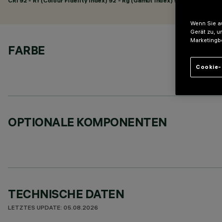
CRI
92
- Rf (Colour Fidelity Index) 92 - Rg (Gamut Index) 98
Wenn Sie au
Gerät zu, u
Marketingb
FARBE
Cookie-
OPTIONALE KOMPONENTEN
TECHNISCHE DATEN
LETZTES UPDATE: 05.08.2026