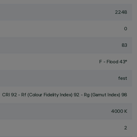
2248
0
83
F - Flood 43°
fest
CRI
92
- Rf (Colour Fidelity Index) 92 - Rg (Gamut Index) 98
4000 K
2