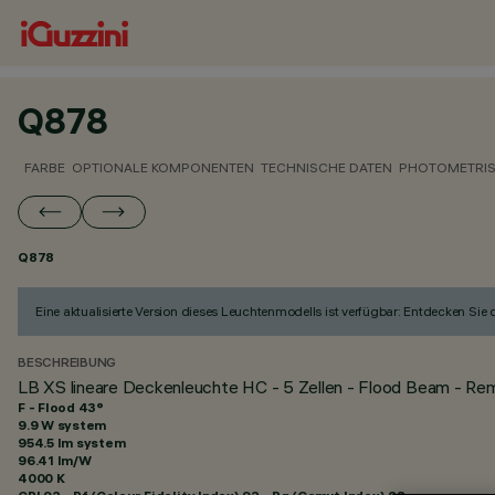
Q878
FARBE
OPTIONALE KOMPONENTEN
TECHNISCHE DATEN
PHOTOMETRIS
Q878
Eine aktualisierte Version dieses Leuchtenmodells ist verfügbar: Entdecken Sie
BESCHREIBUNG
LB XS lineare Deckenleuchte HC - 5 Zellen - Flood Beam - Re
F - Flood 43°
9.9 W system
954.5 lm system
96.41 lm/W
4000 K