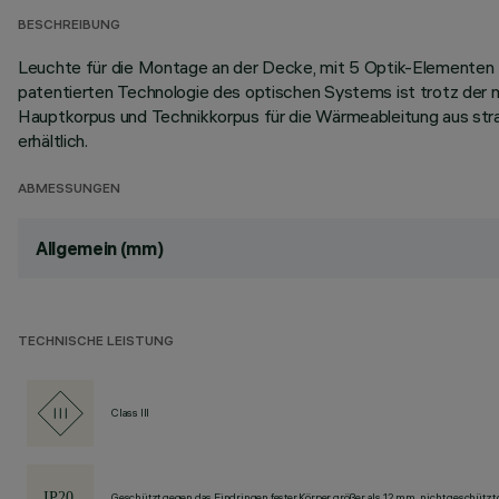
BESCHREIBUNG
Leuchte für die Montage an der Decke, mit 5 Optik-Elementen 
patentierten Technologie des optischen Systems ist trotz der 
Hauptkorpus und Technikkorpus für die Wärmeableitung aus stra
erhältlich.
ABMESSUNGEN
Allgemein (mm)
TECHNISCHE LEISTUNG
Class III
Geschützt gegen das Eindringen fester Körper größer als 12 mm, nicht geschützt