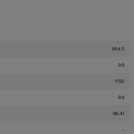
954.5
9.9
1150
9.9
96.41
-