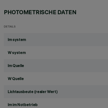
PHOTOMETRISCHE DATEN
DETAILS
lm system
W system
lm Quelle
W Quelle
Lichtausbeute (realer Wert)
lm im Notbetrieb