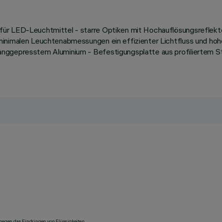
für LED-Leuchtmittel - starre Optiken mit Hochauflösungsreflekt
minimalen Leuchtenabmessungen ein effizienter Lichtfluss und hoh
nggepresstem Aluminium - Befestigungsplatte aus profiliertem Sta
 gegen das Eindringen von Flüssigkeiten.