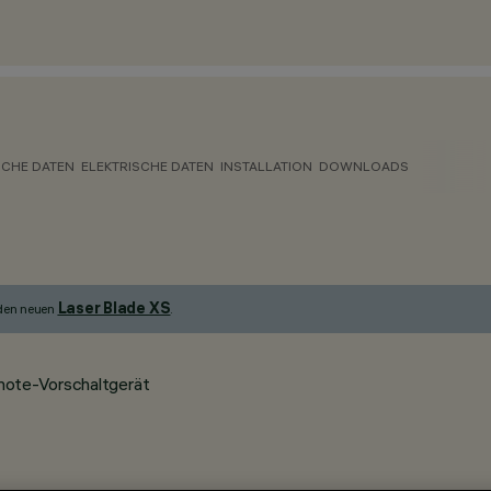
CHE DATEN
ELEKTRISCHE DATEN
INSTALLATION
DOWNLOADS
Laser Blade XS
 den neuen
.
mote-Vorschaltgerät