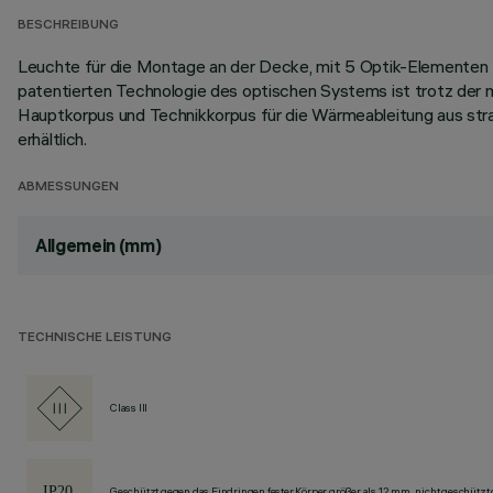
BESCHREIBUNG
Leuchte für die Montage an der Decke, mit 5 Optik-Elementen 
patentierten Technologie des optischen Systems ist trotz der 
Hauptkorpus und Technikkorpus für die Wärmeableitung aus stra
erhältlich.
ABMESSUNGEN
Allgemein (mm)
TECHNISCHE LEISTUNG
Class III
Geschützt gegen das Eindringen fester Körper größer als 12 mm, nicht geschützt