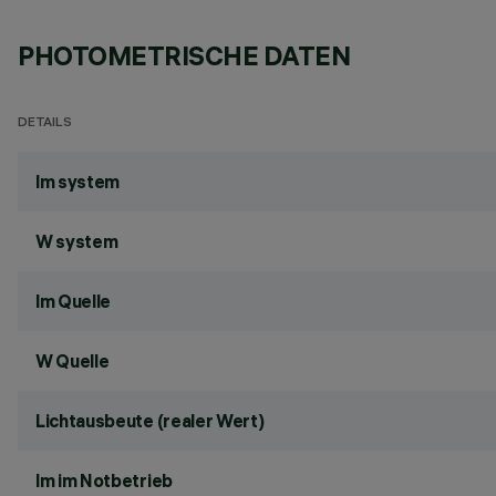
PHOTOMETRISCHE DATEN
DETAILS
lm system
W system
lm Quelle
W Quelle
Lichtausbeute (realer Wert)
lm im Notbetrieb