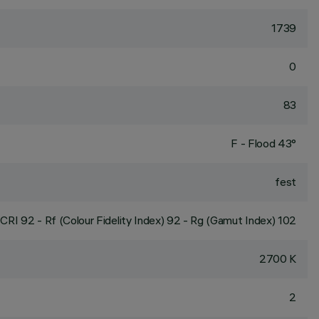
1739
0
83
F - Flood 43°
fest
CRI
92
- Rf (Colour Fidelity Index) 92 - Rg (Gamut Index) 102
2700 K
2