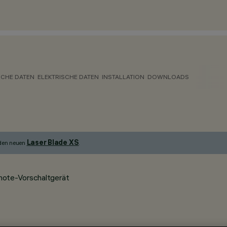
CHE DATEN
ELEKTRISCHE DATEN
INSTALLATION
DOWNLOADS
Laser Blade XS
 den neuen
.
mote-Vorschaltgerät