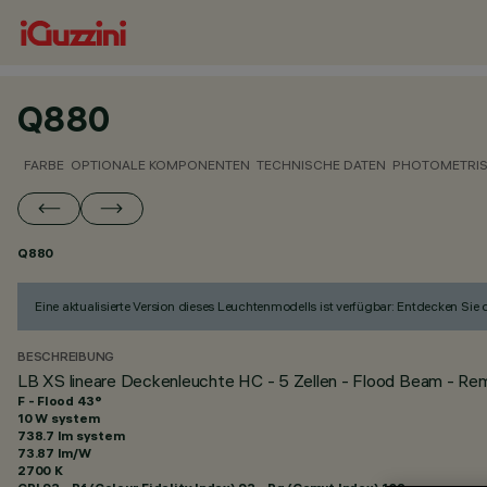
Q880
FARBE
OPTIONALE KOMPONENTEN
TECHNISCHE DATEN
PHOTOMETRIS
Q880
Eine aktualisierte Version dieses Leuchtenmodells ist verfügbar: Entdecken Sie
BESCHREIBUNG
LB XS lineare Deckenleuchte HC - 5 Zellen - Flood Beam - Re
F - Flood 43°
10 W system
738.7 lm system
73.87 lm/W
2700 K