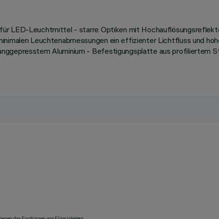
für LED-Leuchtmittel - starre Optiken mit Hochauflösungsreflekt
minimalen Leuchtenabmessungen ein effizienter Lichtfluss und hoh
nggepresstem Aluminium - Befestigungsplatte aus profiliertem Sta
 gegen das Eindringen von Flüssigkeiten.