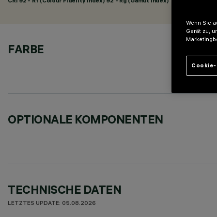
CRI
92
- Rf (Colour Fidelity Index) 92 - Rg (Gamut Index) 102
Wenn Sie au
Gerät zu, u
Marketingb
FARBE
Cookie-
OPTIONALE KOMPONENTEN
TECHNISCHE DATEN
LETZTES UPDATE: 05.08.2026