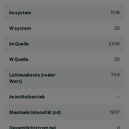
1518
lm system
20
W system
2200
lm Quelle
20
W Quelle
75.9
Lichtausbeute (realer
Wert)
-
lm im Notbetrieb
1837
Maximale Intensität (cd)
0
Gesamtlichtstrom bei