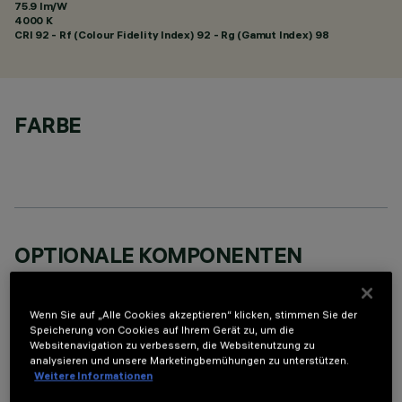
75.9 lm/W
4000 K
CRI
92
- Rf (Colour Fidelity Index) 92 - Rg (Gamut Index) 98
FARBE
OPTIONALE KOMPONENTEN
Wenn Sie auf „Alle Cookies akzeptieren“ klicken, stimmen Sie der
Speicherung von Cookies auf Ihrem Gerät zu, um die
Websitenavigation zu verbessern, die Websitenutzung zu
analysieren und unsere Marketingbemühungen zu unterstützen.
Weitere Informationen
TECHNISCHE DATEN