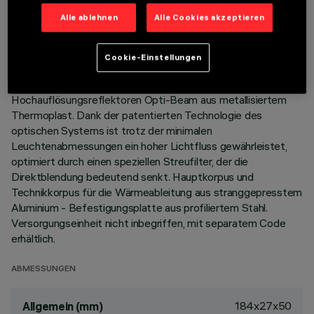
LETZTES UPDATE: 05.08.2026
Alle ablehnen
Alle Cookies akzeptieren
BESCHREIBUNG
Cookie-Einstellungen
Leuchte für die Montage an der Decke, mit 10 Optik-
Elementen für LED-Leuchtmittel - starre Optiken mit
Hochauflösungsreflektoren Opti-Beam aus metallisiertem
Thermoplast. Dank der patentierten Technologie des
optischen Systems ist trotz der minimalen
Leuchtenabmessungen ein hoher Lichtfluss gewährleistet,
optimiert durch einen speziellen Streufilter, der die
Direktblendung bedeutend senkt. Hauptkorpus und
Technikkorpus für die Wärmeableitung aus stranggepresstem
Aluminium - Befestigungsplatte aus profiliertem Stahl.
Versorgungseinheit nicht inbegriffen, mit separatem Code
erhältlich.
ABMESSUNGEN
184x27x50
Allgemein (mm)