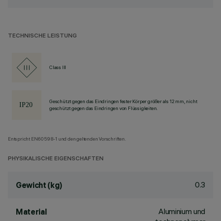
TECHNISCHE LEISTUNG
Class III
Geschützt gegen das Eindringen fester Körper größer als 12 mm, nicht
geschützt gegen das Eindringen von Flüssigkeiten.
Entspricht EN60598-1 und den geltenden Vorschriften.
PHYSIKALISCHE EIGENSCHAFTEN
0.3
Gewicht (kg)
Aluminium und
Material