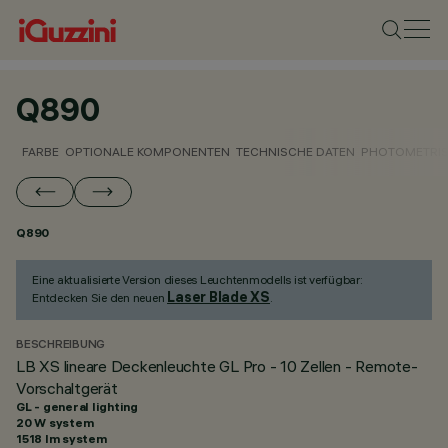
Q890
FARBE
OPTIONALE KOMPONENTEN
TECHNISCHE DATEN
PHOTOMETRIS
Q890
Eine aktualisierte Version dieses Leuchtenmodells ist verfügbar:
Laser Blade XS
Entdecken Sie den neuen
.
BESCHREIBUNG
LB XS lineare Deckenleuchte GL Pro - 10 Zellen - Remote-
Vorschaltgerät
GL - general lighting
20 W system
1518 lm system