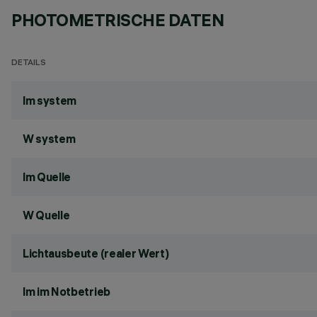
PHOTOMETRISCHE DATEN
DETAILS
lm system
W system
lm Quelle
W Quelle
Lichtausbeute (realer Wert)
lm im Notbetrieb