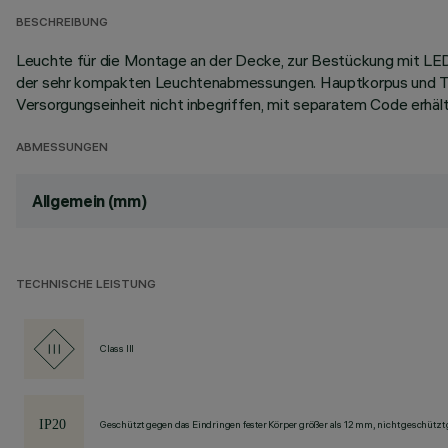
BESCHREIBUNG
Leuchte für die Montage an der Decke, zur Bestückung mit LED.
der sehr kompakten Leuchtenabmessungen. Hauptkorpus und Tech
Versorgungseinheit nicht inbegriffen, mit separatem Code erhältl
ABMESSUNGEN
Allgemein (mm)
TECHNISCHE LEISTUNG
Class III
Geschützt gegen das Eindringen fester Körper größer als 12 mm, nicht geschützt