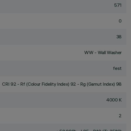
571
0
38
WW - Wall Washer
fest
CRI
92
- Rf (Colour Fidelity Index) 92 - Rg (Gamut Index) 98
4000 K
2