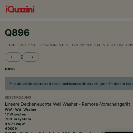
Q896
FARBE
OPTIONALE KOMPONENTEN
TECHNISCHE DATEN
PHOTOMETRIS
Q896
Eine aktualisierte Version dieses Leuchtenmodells ist verfügbar: Entdecken Sie
BESCHREIBUNG
Lineare Deckenleuchte Wall Washer - Remote-Vorschaltgerät
WW - Wall Washer
17 W system
760 lm system
44.71 lm/W
4000 K