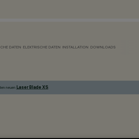
CHE DATEN
ELEKTRISCHE DATEN
INSTALLATION
DOWNLOADS
Laser Blade XS
 den neuen
.