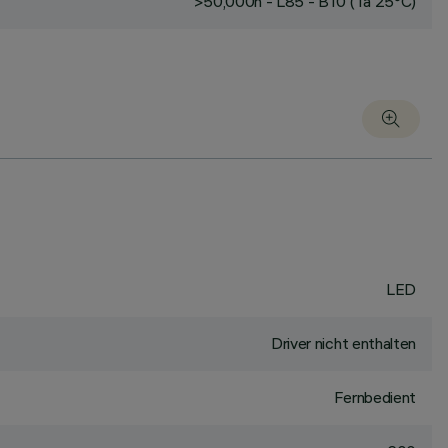
>50,000h - L85 - B10 (Ta 25°C)
LED
Driver nicht enthalten
Fernbedient