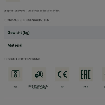
Entspricht EN60598-1 und den geltenden Vorschriften.
PHYSIKALISCHE EIGENSCHAFTEN
Gewicht (kg)
Material
PRODUKTZERTIFIZIERUNG
BVB BYGGVARUBE-
BIS
CE
EAC
DÖMNINGEN