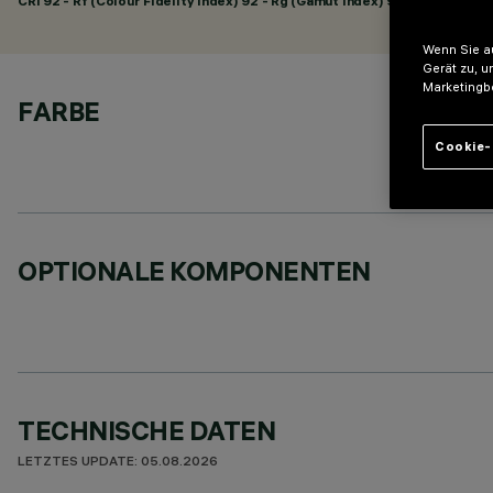
CRI
92
- Rf (Colour Fidelity Index) 92 - Rg (Gamut Index) 98
Wenn Sie au
Gerät zu, u
Marketingb
FARBE
Cookie-
OPTIONALE KOMPONENTEN
TECHNISCHE DATEN
LETZTES UPDATE: 05.08.2026