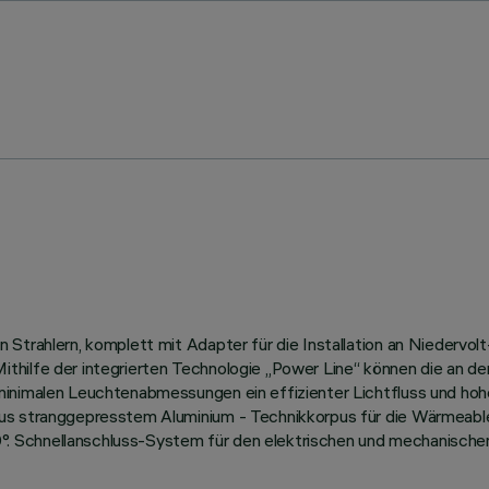
n Strahlern, komplett mit Adapter für die Installation an Nieder
ilfe der integrierten Technologie „Power Line“ können die an der S
minimalen Leuchtenabmessungen ein effizienter Lichtfluss und ho
aus stranggepresstem Aluminium - Technikkorpus für die Wärmeab
. Schnellanschluss-System für den elektrischen und mechanische