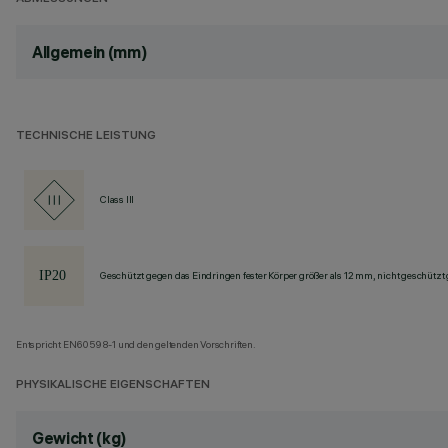
Allgemein (mm)
TECHNISCHE LEISTUNG
Class III
Geschützt gegen das Eindringen fester Körper größer als 12 mm, nicht geschützt
Entspricht EN60598-1 und den geltenden Vorschriften.
PHYSIKALISCHE EIGENSCHAFTEN
Gewicht (kg)