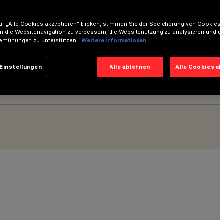
f „Alle Cookies akzeptieren“ klicken, stimmen Sie der Speicherung von Cookies
m die Websitenavigation zu verbessern, die Websitenutzung zu analysieren und 
 Strahler - Flood Beam
emühungen zu unterstützen.
Weitere Informationen
Einstellungen
Alle ablehnen
Alle Cookies 