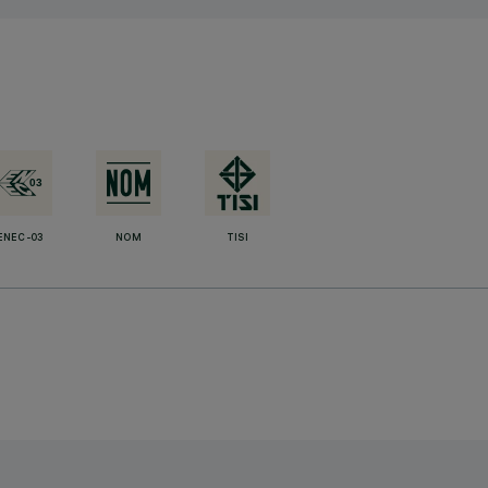
ENEC-03
NOM
TISI