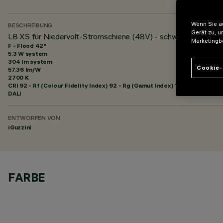
Wenn Sie au
BESCHREIBUNG
Gerät zu, u
LB XS für Niedervolt-Stromschiene (48V) - schwenkbar - HC 2
Marketingb
F - Flood 42°
5.3 W system
304 lm system
Cookie-
57.36 lm/W
2700 K
CRI
92
- Rf (Colour Fidelity Index) 92 - Rg (Gamut Index) 102
DALI
ENTWORFEN VON
iGuzzini
FARBE