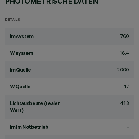
PHOTOMETRISCHE DATEN
DETAILS
760
lm system
18.4
W system
2000
lm Quelle
17
W Quelle
41.3
Lichtausbeute (realer
Wert)
-
lm im Notbetrieb