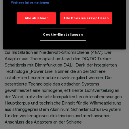
Weitere Informationen
TECHNISCHE DATEN
Alle ablehnen
Alle Cookies akzeptieren
LETZTES UPDATE: 03.08.2026
Cookie-Einstellungen
BESCHREIBUNG
Starres lineares Modul Wash Washer, komplett mit Adapter
zur Installation an Niedervolt-Stromschiene (48V). Der
Adapter aus Thermoplast umfasst den DC/DC Treiber-
Schaltkreis mit Dimmfunktion DALI. Dank der integrierten
Technologie „Power Line“ können die an der Schiene
installierten Leuchtmodule einzeln reguliert werden. Die
patentierte Technologie des optischen Systems
gewährleistet eine homogene, effiziente Lichtverteilung an
der Wand, trotz der sehr kompakten Leuchtenabmessungen.
Hauptkorpus und technische Einheit für die Wärmeableitung
aus stranggepresstem Aluminium. Schnellanschluss-System
für den werkzeuglosen elektrischen und mechanischen
Anschluss des Adapters an der Schiene.