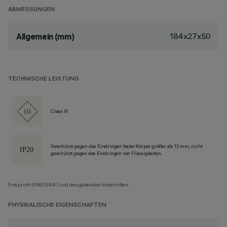
ABMESSUNGEN
184x27x50
Allgemein (mm)
TECHNISCHE LEISTUNG
Class III
Geschützt gegen das Eindringen fester Körper größer als 12 mm, nicht
geschützt gegen das Eindringen von Flüssigkeiten.
Entspricht EN60598-1 und den geltenden Vorschriften.
PHYSIKALISCHE EIGENSCHAFTEN