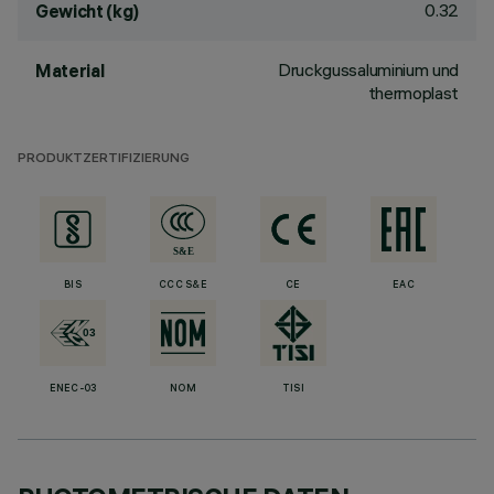
0.32
Gewicht (kg)
Druckgussaluminium und
Material
thermoplast
PRODUKTZERTIFIZIERUNG
BIS
CCC S&E
CE
EAC
ENEC-03
NOM
TISI