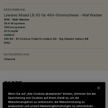
BESCHREIBUNG
Lineares Modul LB XS für 48V-Stromschiene - Wall Washer
WW - Wall Washer
18.4 W system
760 lm system
41.3 lm/W
4000 K
CRI
92
- Rf (Colour Fidelity Index) 92 - Rg (Gamut Index) 98
DALI
ENTWORFEN VON
iGuzzini
FARBE
Wenn Sie auf „Alle Cookies akzeptieren“ klicken, stimmen Sie der
Speicherung von Cookies auf Ihrem Gerät zu, um die
Websitenavigation zu verbessern, die Websitenutzung zu
analysieren und unsere Marketingbemühungen zu unterstützen.