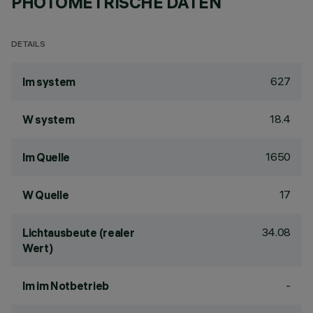
PHOTOMETRISCHE DATEN
DETAILS
627
lm system
18.4
W system
1650
lm Quelle
17
W Quelle
34.08
Lichtausbeute (realer
Wert)
-
lm im Notbetrieb