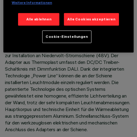
Weitere Informationen
TECHNISCHE DATEN
Alle ablehnen
Alle Cookies akzeptieren
LETZTES UPDATE: 07.08.2026
Cookie-Einstellungen
BESCHREIBUNG
Starres lineares Modul Wash Washer, komplett mit Adapter
zur Installation an Niedervolt-Stromschiene (48V). Der
Adapter aus Thermoplast umfasst den DC/DC Treiber-
Schaltkreis mit Dimmfunktion DALI. Dank der integrierten
Technologie „Power Line“ können die an der Schiene
installierten Leuchtmodule einzeln reguliert werden. Die
patentierte Technologie des optischen Systems
gewährleistet eine homogene, effiziente Lichtverteilung an
der Wand, trotz der sehr kompakten Leuchtenabmessungen.
Hauptkorpus und technische Einheit für die Wärmeableitung
aus stranggepresstem Aluminium. Schnellanschluss-System
für den werkzeuglosen elektrischen und mechanischen
Anschluss des Adapters an der Schiene.