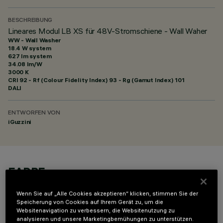
BESCHREIBUNG
Lineares Modul LB XS für 48V-Stromschiene - Wall Waher
WW - Wall Washer
18.4 W system
627 lm system
34.08 lm/W
3000 K
CRI
92
- Rf (Colour Fidelity Index) 93 - Rg (Gamut Index) 101
DALI
ENTWORFEN VON
iGuzzini
FARBE
Wenn Sie auf „Alle Cookies akzeptieren“ klicken, stimmen Sie der
Speicherung von Cookies auf Ihrem Gerät zu, um die
Websitenavigation zu verbessern, die Websitenutzung zu
analysieren und unsere Marketingbemühungen zu unterstützen.