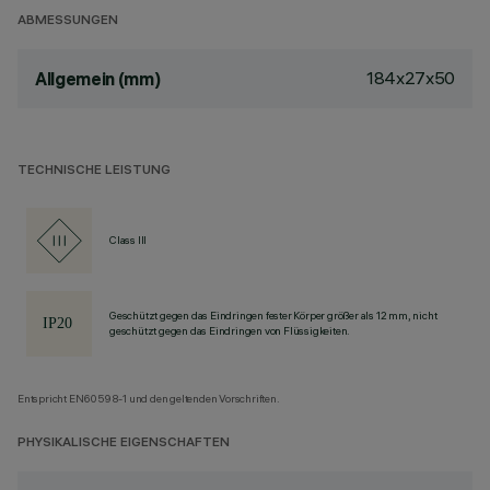
ABMESSUNGEN
184x27x50
Allgemein (mm)
TECHNISCHE LEISTUNG
Class III
Geschützt gegen das Eindringen fester Körper größer als 12 mm, nicht
geschützt gegen das Eindringen von Flüssigkeiten.
Entspricht EN60598-1 und den geltenden Vorschriften.
PHYSIKALISCHE EIGENSCHAFTEN