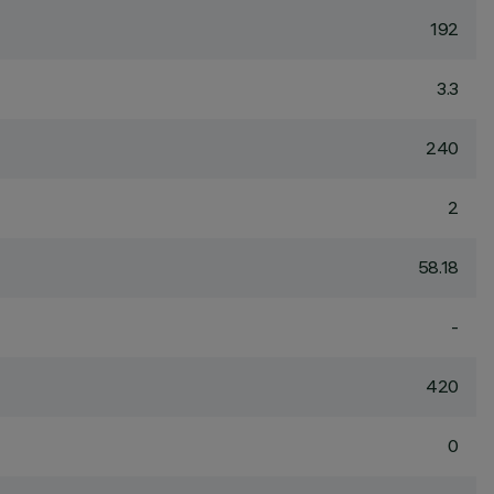
192
3.3
240
2
58.18
-
420
0