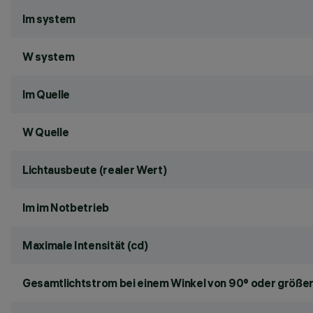
lm system
W system
lm Quelle
W Quelle
Lichtausbeute (realer Wert)
lm im Notbetrieb
Maximale Intensität (cd)
Gesamtlichtstrom bei einem Winkel von 90° oder größer