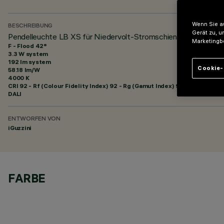
Wenn Sie au
BESCHREIBUNG
Gerät zu, u
Pendelleuchte LB XS für Niedervolt-Stromschiene (48V) - HC
Marketingb
F - Flood 42°
3.3 W system
192 lm system
Cookie-
58.18 lm/W
4000 K
CRI
92
- Rf (Colour Fidelity Index) 92 - Rg (Gamut Index) 98
DALI
ENTWORFEN VON
iGuzzini
FARBE