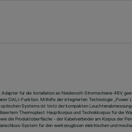
t Adapter für die Installation an Niedervolt-Stromschiene 48V, ge
r DALI-Funktion. Mithilfe der integrierten Technologie „Power Li
es optischen Systems ist trotz der kompakten Leuchtenabmessunge
lisiertem Thermoplast. Hauptkorpus und Technikkorpus für die W
ie die Produktoberfläche - der Kabelverbinder am Korpus der Pend
nellanschluss-System für den werkzeuglosen elektrischen und mech