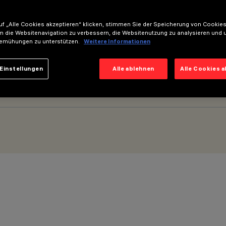
f „Alle Cookies akzeptieren“ klicken, stimmen Sie der Speicherung von Cookies
m die Websitenavigation zu verbessern, die Websitenutzung zu analysieren und 
 - Flood Beam - h 300
emühungen zu unterstützen.
Weitere Informationen
Einstellungen
Alle ablehnen
Alle Cookies 