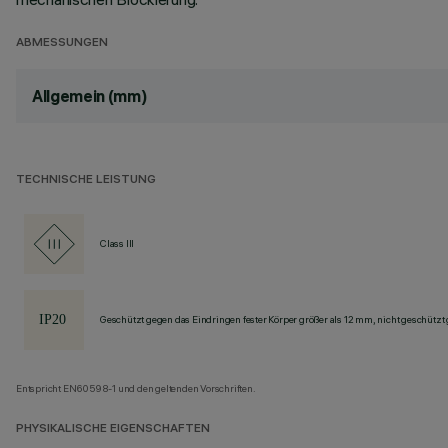
ABMESSUNGEN
Allgemein (mm)
TECHNISCHE LEISTUNG
Class III
Geschützt gegen das Eindringen fester Körper größer als 12 mm, nicht geschützt
Entspricht EN60598-1 und den geltenden Vorschriften.
PHYSIKALISCHE EIGENSCHAFTEN