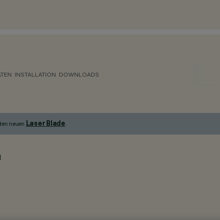
ATEN
INSTALLATION
DOWNLOADS
Laser Blade
 den neuen
.
I