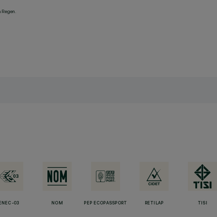
n Regen.
ENEC-03
NOM
PEP ECOPASSPORT
RETILAP
TISI