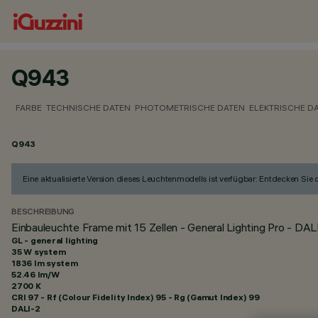
Q943
FARBE
TECHNISCHE DATEN
PHOTOMETRISCHE DATEN
ELEKTRISCHE D
Q943
Eine aktualisierte Version dieses Leuchtenmodells ist verfügbar: Entdecken Sie
BESCHREIBUNG
Einbauleuchte Frame mit 15 Zellen - General Lighting Pro - DAL
GL - general lighting
35 W system
1836 lm system
52.46 lm/W
2700 K
CRI
97
- Rf (Colour Fidelity Index) 95 - Rg (Gamut Index) 99
DALI-2