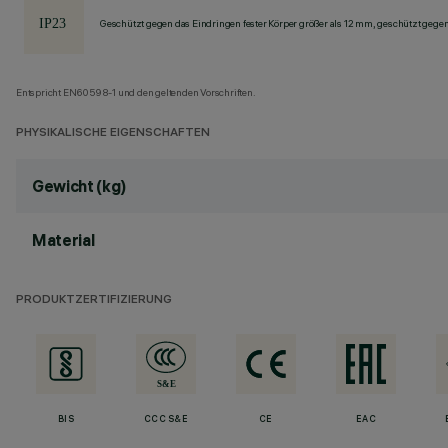
Geschützt gegen das Eindringen fester Körper größer als 12 mm, geschützt gege
Entspricht EN60598-1 und den geltenden Vorschriften.
PHYSIKALISCHE EIGENSCHAFTEN
Gewicht (kg)
Material
PRODUKTZERTIFIZIERUNG
BIS
CCC S&E
CE
EAC