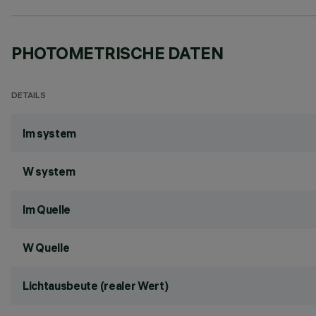
PHOTOMETRISCHE DATEN
DETAILS
lm system
W system
lm Quelle
W Quelle
Lichtausbeute (realer Wert)