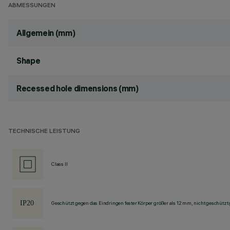
ABMESSUNGEN
Allgemein (mm)
Shape
Recessed hole dimensions (mm)
TECHNISCHE LEISTUNG
Class II
Geschützt gegen das Eindringen fester Körper größer als 12 mm, nicht geschützt