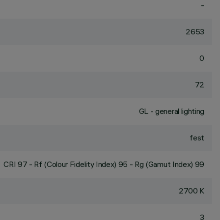
-
2653
0
72
GL - general lighting
fest
CRI
97
- Rf (Colour Fidelity Index) 95 - Rg (Gamut Index) 99
2700 K
3