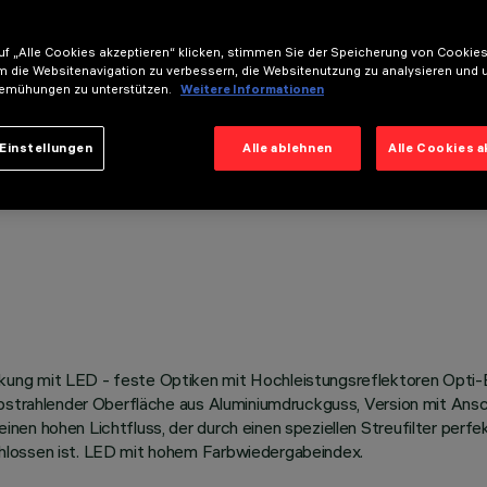
f „Alle Cookies akzeptieren“ klicken, stimmen Sie der Speicherung von Cookies
m die Websitenavigation zu verbessern, die Websitenutzung zu analysieren und 
emühungen zu unterstützen.
Weitere Informationen
Einstellungen
Alle ablehnen
Alle Cookies 
ung mit LED - feste Optiken mit Hochleistungsreflektoren Opti-
 abstrahlender Oberfläche aus Aluminiumdruckguss, Version mit Ans
en hohen Lichtfluss, der durch einen speziellen Streufilter perfek
hlossen ist. LED mit hohem Farbwiedergabeindex.