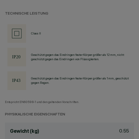
TECHNISCHE LEISTUNG
Class II
Geschützt gegen das Eindringen fester Körper größer als 12 mm, nicht
geschützt gegen das Eindringen von Flüssigkeiten.
Geschützt gegen das Eindringen fester Körper größer als 1 mm, geschützt
gegen Regen.
Entspricht EN60598-1 und den geltenden Vorschriften.
PHYSIKALISCHE EIGENSCHAFTEN
0.55
Gewicht (kg)