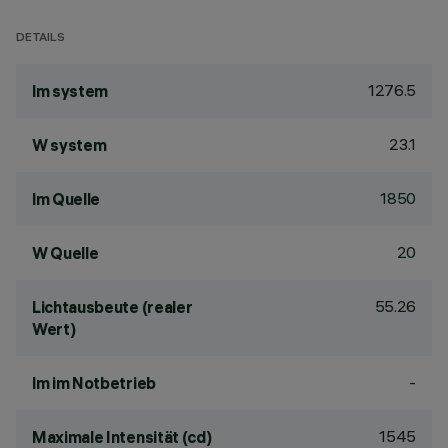
DETAILS
1276.5
lm system
23.1
W system
1850
lm Quelle
20
W Quelle
55.26
Lichtausbeute (realer
Wert)
-
lm im Notbetrieb
1545
Maximale Intensität (cd)