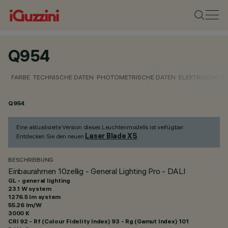
Q954
FARBE
TECHNISCHE DATEN
PHOTOMETRISCHE DATEN
ELEKTRISCHE D
Q954
Eine aktualisierte Version dieses Leuchtenmodells ist verfügbar:
Laser Blade XS
Entdecken Sie den neuen
.
BESCHREIBUNG
Einbaurahmen 10zellig - General Lighting Pro - DALI
GL - general lighting
23.1 W system
1276.5 lm system
55.26 lm/W
3000 K
CRI
92
- Rf (Colour Fidelity Index) 93 - Rg (Gamut Index) 101