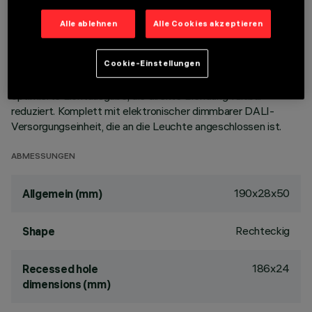
integriert. Hauptkorpus mit strahlender Oberfläche aus
Aluminiumdruckguss, Version mit Anschlag-Konturenrahmen.
Alle ablehnen
Alle Cookies akzeptieren
Trotz der geringen Größe des Produkts garantiert die
Kombination aus gänzlichem weißen Finish und der
patentierten Technologie des Optiksystems eine hohe,
Cookie-Einstellungen
gleichförmige und durch einen speziellen Streufilter
optimierte Lichtausgabe, die direkte Blendung fühlbar
reduziert. Komplett mit elektronischer dimmbarer DALI-
Versorgungseinheit, die an die Leuchte angeschlossen ist.
ABMESSUNGEN
190x28x50
Allgemein (mm)
Rechteckig
Shape
186x24
Recessed hole
dimensions (mm)