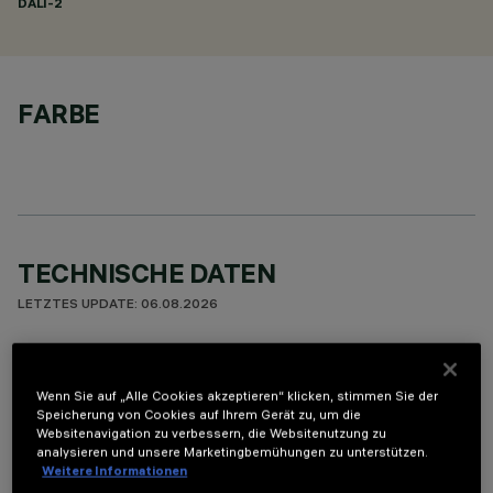
DALI-2
FARBE
TECHNISCHE DATEN
LETZTES UPDATE: 06.08.2026
BESCHREIBUNG
Wenn Sie auf „Alle Cookies akzeptieren“ klicken, stimmen Sie der
Miniaturisierte, rechteckige Einbauleuchte mit 10 optischen
Speicherung von Cookies auf Ihrem Gerät zu, um die
Elementen mit LED-Lampen - feste Optiken mit
Websitenavigation zu verbessern, die Websitenutzung zu
hochauflösenden Opti Beam-Reflektoren aus metallisiertem
analysieren und unsere Marketingbemühungen zu unterstützen.
Weitere Informationen
Thermoplast, in zurückgesetzter Position in den Blendschutz