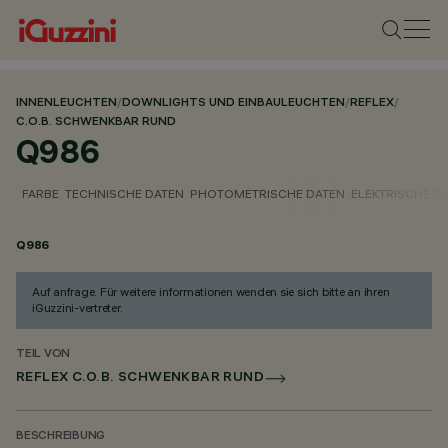
INNENLEUCHTEN
/
DOWNLIGHTS UND EINBAULEUCHTEN
/
REFLEX
/
C.O.B. SCHWENKBAR RUND
Q986
FARBE
TECHNISCHE DATEN
PHOTOMETRISCHE DATEN
ELEKTRISCHE D
Q986
Auf anfrage. Für weitere informationen wenden sie sich bitte an ihren
iGuzzini-vertreter.
TEIL VON
REFLEX C.O.B. SCHWENKBAR RUND
BESCHREIBUNG