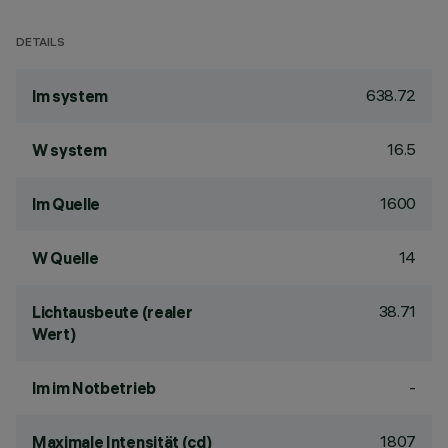
DETAILS
638.72
lm system
16.5
W system
1600
lm Quelle
14
W Quelle
38.71
Lichtausbeute (realer
Wert)
-
lm im Notbetrieb
1807
Maximale Intensität (cd)