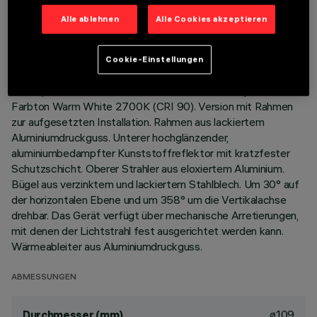
TECHNISCHE DATEN
Alle ablehnen
Alle Cookies akzeptieren
LETZTES UPDATE: 06.08.2026
Cookie-Einstellungen
BESCHREIBUNG
Runde, schwenkbare Leuchte für LED COB-Lampen in
Farbton Warm White 2700K (CRI 90). Version mit Rahmen
zur aufgesetzten Installation. Rahmen aus lackiertem
Aluminiumdruckguss. Unterer hochglänzender,
aluminiumbedampfter Kunststoffreflektor mit kratzfester
Schutzschicht. Oberer Strahler aus eloxiertem Aluminium.
Bügel aus verzinktem und lackiertem Stahlblech. Um 30° auf
der horizontalen Ebene und um 358° um die Vertikalachse
drehbar. Das Gerät verfügt über mechanische Arretierungen,
mit denen der Lichtstrahl fest ausgerichtet werden kann.
Wärmeableiter aus Aluminiumdruckguss.
ABMESSUNGEN
ø109
Durchmesser (mm)