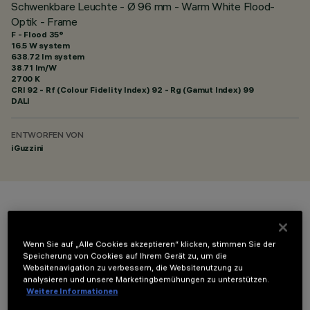
Schwenkbare Leuchte - Ø 96 mm - Warm White Flood-
Optik - Frame
F - Flood 35°
16.5 W system
638.72 lm system
38.71 lm/W
2700 K
CRI
92
- Rf (Colour Fidelity Index) 92 - Rg (Gamut Index) 99
DALI
ENTWORFEN VON
iGuzzini
FARBE
Wenn Sie auf „Alle Cookies akzeptieren“ klicken, stimmen Sie der
Speicherung von Cookies auf Ihrem Gerät zu, um die
Websitenavigation zu verbessern, die Websitenutzung zu
analysieren und unsere Marketingbemühungen zu unterstützen.
Weitere Informationen