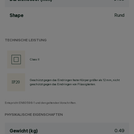
Rund
Shape
TECHNISCHE LEISTUNG
Class II
Geschützt gegen das Eindringen fester Körper größer als 12 mm, nicht
geschützt gegen das Eindringen von Flüssigkeiten.
Entspricht EN60598-1 und den geltenden Vorschriften.
PHYSIKALISCHE EIGENSCHAFTEN
0.49
Gewicht (kg)