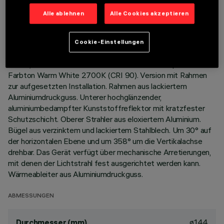
TECHNISCHE DATEN
Alle ablehnen
Alle Cookies akzeptieren
LETZTES UPDATE: 06.08.2026
Cookie-Einstellungen
BESCHREIBUNG
Runde, schwenkbare Leuchte für LED COB-Lampen in
Farbton Warm White 2700K (CRI 90). Version mit Rahmen
zur aufgesetzten Installation. Rahmen aus lackiertem
Aluminiumdruckguss. Unterer hochglänzender,
aluminiumbedampfter Kunststoffreflektor mit kratzfester
Schutzschicht. Oberer Strahler aus eloxiertem Aluminium.
Bügel aus verzinktem und lackiertem Stahlblech. Um 30° auf
der horizontalen Ebene und um 358° um die Vertikalachse
drehbar. Das Gerät verfügt über mechanische Arretierungen,
mit denen der Lichtstrahl fest ausgerichtet werden kann.
Wärmeableiter aus Aluminiumdruckguss.
ABMESSUNGEN
ø144
Durchmesser (mm)