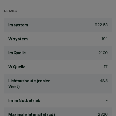
DETAILS
922.53
lm system
19.1
W system
2100
lm Quelle
17
W Quelle
48.3
Lichtausbeute (realer
Wert)
-
lm im Notbetrieb
2326
Maximale Intensität (cd)