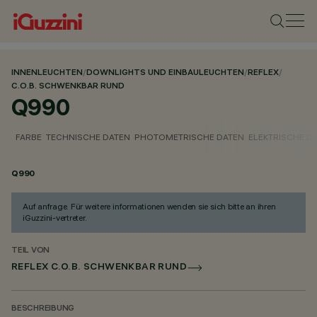
INNENLEUCHTEN
/
DOWNLIGHTS UND EINBAULEUCHTEN
/
REFLEX
/
C.O.B. SCHWENKBAR RUND
Q990
FARBE
TECHNISCHE DATEN
PHOTOMETRISCHE DATEN
ELEKTRISCHE D
Q990
Auf anfrage. Für weitere informationen wenden sie sich bitte an ihren
iGuzzini-vertreter.
TEIL VON
REFLEX C.O.B. SCHWENKBAR RUND
BESCHREIBUNG