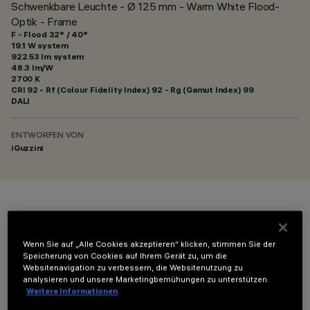
Schwenkbare Leuchte - Ø 125 mm - Warm White Flood-
Optik - Frame
F - Flood 32° / 40°
19.1 W system
922.53 lm system
48.3 lm/W
2700 K
CRI
92
- Rf (Colour Fidelity Index) 92 - Rg (Gamut Index) 99
DALI
ENTWORFEN VON
iGuzzini
FARBE
Wenn Sie auf „Alle Cookies akzeptieren“ klicken, stimmen Sie der
Speicherung von Cookies auf Ihrem Gerät zu, um die
Websitenavigation zu verbessern, die Websitenutzung zu
analysieren und unsere Marketingbemühungen zu unterstützen.
Weitere Informationen