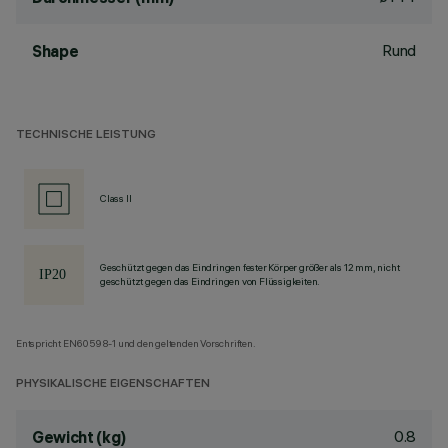
Rund
Shape
TECHNISCHE LEISTUNG
Class II
Geschützt gegen das Eindringen fester Körper größer als 12 mm, nicht
geschützt gegen das Eindringen von Flüssigkeiten.
Entspricht EN60598-1 und den geltenden Vorschriften.
PHYSIKALISCHE EIGENSCHAFTEN
0.8
Gewicht (kg)