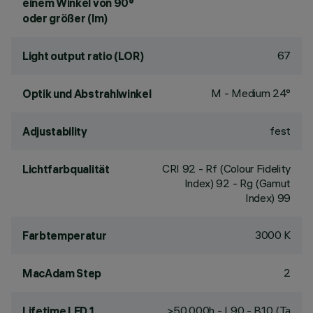
einem Winkel von 90°
oder größer (lm)
67
Light output ratio (LOR)
M - Medium 24°
Optik und Abstrahlwinkel
fest
Adjustability
CRI
92
- Rf (Colour Fidelity
Lichtfarbqualität
Index) 92 - Rg (Gamut
Index) 99
3000 K
Farbtemperatur
2
MacAdam Step
>50,000h - L90 - B10 (Ta
Lifetime LED 1