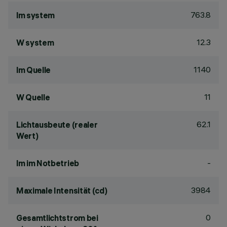
763.8
lm system
12.3
W system
1140
lm Quelle
11
W Quelle
62.1
Lichtausbeute (realer
Wert)
-
lm im Notbetrieb
3984
Maximale Intensität (cd)
0
Gesamtlichtstrom bei