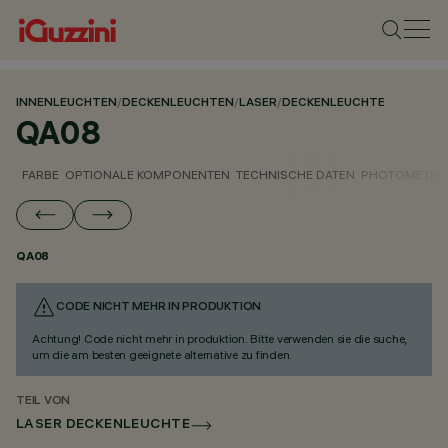
INNENLEUCHTEN
/
DECKENLEUCHTEN
/
LASER
/
DECKENLEUCHTE
QA08
FARBE
OPTIONALE KOMPONENTEN
TECHNISCHE DATEN
PHOTOMETRIS
QA08
CODE NICHT MEHR IN PRODUKTION
Achtung! Code nicht mehr in produktion. Bitte verwenden sie die suche,
um die am besten geeignete alternative zu finden.
TEIL VON
LASER DECKENLEUCHTE