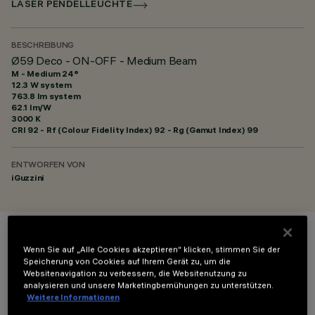
LASER PENDELLEUCHTE
BESCHREIBUNG
Ø59 Deco - ON-OFF - Medium Beam
M - Medium 24°
12.3 W system
763.8 lm system
62.1 lm/W
3000 K
CRI
92
- Rf (Colour Fidelity Index) 92 - Rg (Gamut Index) 99
ENTWORFEN VON
iGuzzini
FARBE
Wenn Sie auf „Alle Cookies akzeptieren“ klicken, stimmen Sie der
Speicherung von Cookies auf Ihrem Gerät zu, um die
Websitenavigation zu verbessern, die Websitenutzung zu
analysieren und unsere Marketingbemühungen zu unterstützen.
Weitere Informationen