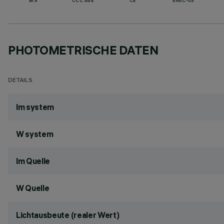
BIS
CCC S&E
CE
ENEC-03
PHOTOMETRISCHE DATEN
DETAILS
lm system
W system
lm Quelle
W Quelle
Lichtausbeute (realer Wert)