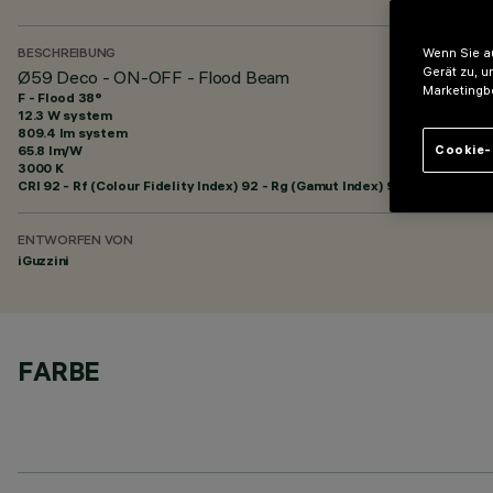
Wenn Sie au
BESCHREIBUNG
Gerät zu, u
Ø59 Deco - ON-OFF - Flood Beam
Marketingb
F - Flood 38°
12.3 W system
809.4 lm system
65.8 lm/W
Cookie-
3000 K
CRI
92
- Rf (Colour Fidelity Index) 92 - Rg (Gamut Index) 99
ENTWORFEN VON
iGuzzini
FARBE