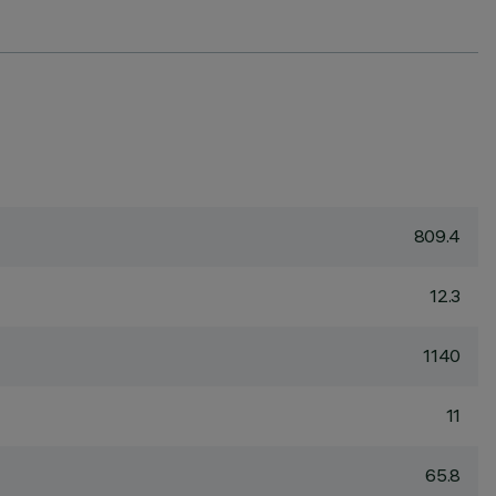
809.4
12.3
1140
11
65.8