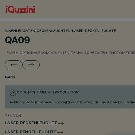
INNENLEUCHTEN
/
DECKENLEUCHTEN
/
LASER
/
DECKENLEUCHTE
QA09
FARBE
OPTIONALE KOMPONENTEN
TECHNISCHE DATEN
PHOTOMETRIS
QA09
CODE NICHT MEHR IN PRODUKTION
Achtung! Code nicht mehr in produktion. Bitte verwenden sie die suche, um die 
TEIL VON
LASER DECKENLEUCHTE
LASER PENDELLEUCHTE