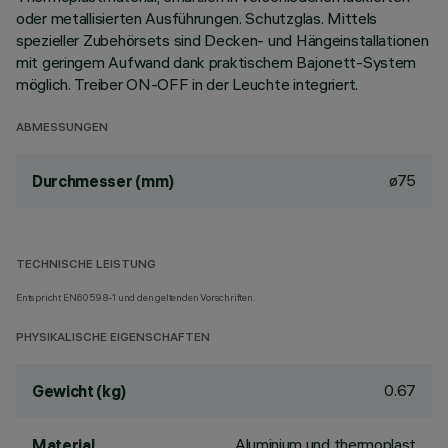
oder metallisierten Ausführungen. Schutzglas. Mittels
spezieller Zubehörsets sind Decken- und Hängeinstallationen
mit geringem Aufwand dank praktischem Bajonett-System
möglich. Treiber ON-OFF in der Leuchte integriert.
ABMESSUNGEN
ø75
Durchmesser (mm)
TECHNISCHE LEISTUNG
Entspricht EN60598-1 und den geltenden Vorschriften.
PHYSIKALISCHE EIGENSCHAFTEN
0.67
Gewicht (kg)
Aluminium und thermoplast
Material