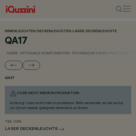
INNENLEUCHTEN
/
DECKENLEUCHTEN
/
LASER
/
DECKENLEUCHTE
QA17
FARBE
OPTIONALE KOMPONENTEN
TECHNISCHE DATEN
PHOTOMETRIS
QA17
CODE NICHT MEHR IN PRODUKTION
Achtung! Code nicht mehr in produktion. Bitte verwenden sie die suche,
um die am besten geeignete alternative zu finden.
TEIL VON
LASER DECKENLEUCHTE