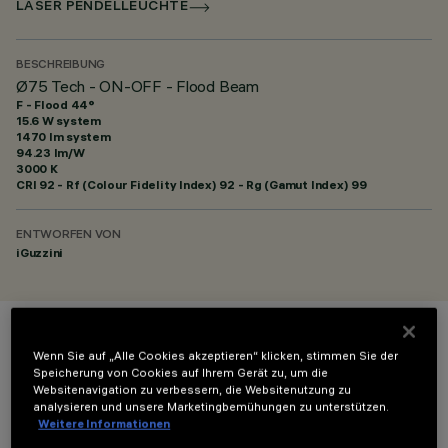
LASER PENDELLEUCHTE
BESCHREIBUNG
Ø75 Tech - ON-OFF - Flood Beam
F - Flood 44°
15.6 W system
1470 lm system
94.23 lm/W
3000 K
CRI
92
- Rf (Colour Fidelity Index) 92 - Rg (Gamut Index) 99
ENTWORFEN VON
iGuzzini
FARBE
Wenn Sie auf „Alle Cookies akzeptieren“ klicken, stimmen Sie der
Speicherung von Cookies auf Ihrem Gerät zu, um die
Websitenavigation zu verbessern, die Websitenutzung zu
analysieren und unsere Marketingbemühungen zu unterstützen.
Weitere Informationen